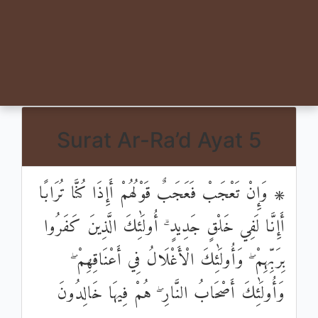
Surat Ar-Ra’d Ayat 5
۞ وَإِنْ تَعْجَبْ فَعَجَبٌ قَوْلُهُمْ أَإِذَا كُنَّا تُرَابًا
أَإِنَّا لَفِي خَلْقٍ جَدِيدٍ ۗ أُولَٰئِكَ الَّذِينَ كَفَرُوا
بِرَبِّهِمْ ۖ وَأُولَٰئِكَ الْأَغْلَالُ فِي أَعْنَاقِهِمْ ۖ
وَأُولَٰئِكَ أَصْحَابُ النَّارِ ۖ هُمْ فِيهَا خَالِدُونَ