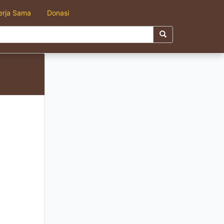
erja Sama
Donasi