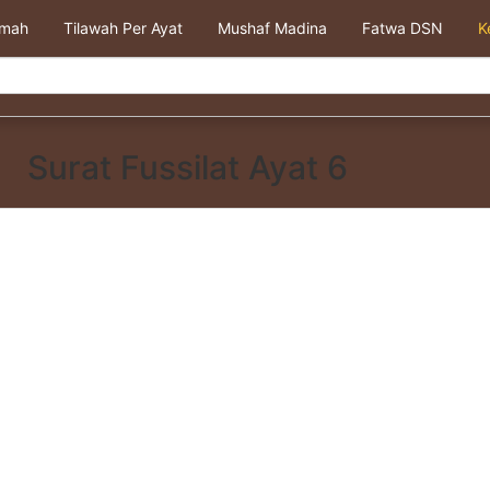
kmah
Tilawah Per Ayat
Mushaf Madina
Fatwa DSN
K
Surat Fussilat Ayat 6