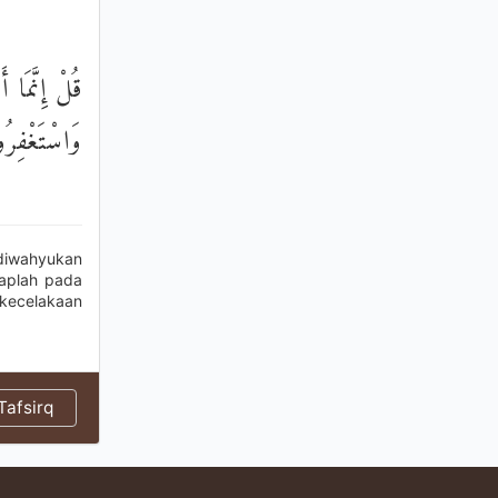
قُلْ إِنَّمَا أ
وَاسْتَغْفِرُو
diwahyukan
aplah pada
kecelakaan
afsirq