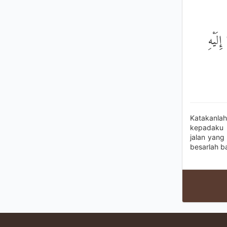
ِلَيْهِ
Katakanla
kepadaku 
jalan yan
besarlah 