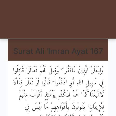
Surat Ali 'Imran Ayat 167
وَلِيَعْلَمَ الَّذِينَ نَافَقُوا ۚ وَقِيلَ لَهُمْ تَعَالَوْا قَاتِلُوا
فِي سَبِيلِ اللَّهِ أَوِ ادْفَعُوا ۖ قَالُوا لَوْ نَعْلَمُ قِتَالًا
لَاتَّبَعْنَاكُمْ ۗ هُمْ لِلْكُفْرِ يَوْمَئِذٍ أَقْرَبُ مِنْهُمْ
لِلْإِيمَانِ ۚ يَقُولُونَ بِأَفْوَاهِهِمْ مَا لَيْسَ فِي