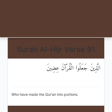
Surah Al-Hijr Verse 91
الَّذِينَ جَعَلُوا الْقُرْآنَ عِضِينَ
Who have made the Qur'an into portions.