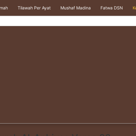
kmah
Tilawah Per Ayat
Mushaf Madina
Fatwa DSN
K