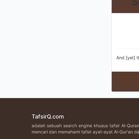
S
And [yet] t
TafsirQ.com
adalah sebuah search engine khusus tafsir Al-Qur
mencari dan memahami tafsir ayat-ayat Al-Qur'an da