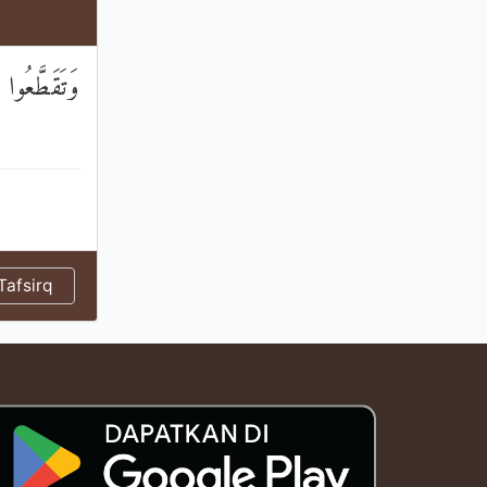
وَتَقَطَّعُوا أ
afsirq