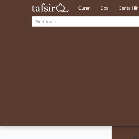
Quran
Doa
Cerita Hi