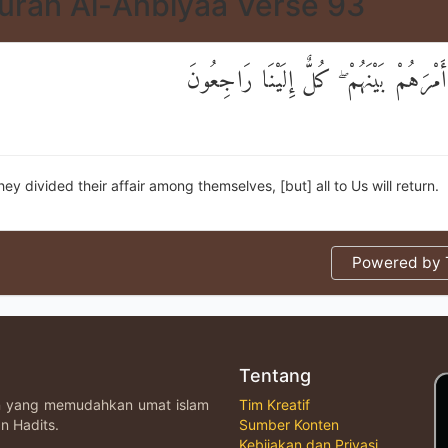
urah Al-Anbiyaa Verse 93
َمْرَهُمْ بَيْنَهُمْ ۖ كُلٌّ إِلَيْنَا رَاجِعُونَ
hey divided their affair among themselves, [but] all to Us will return.
Powered by T
Tentang
an yang memudahkan umat islam
Tim Kreatif
n Hadits.
Sumber Konten
Kebijakan dan Privasi