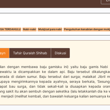
GSA TERDAHULU
Nabi-nabi
Mukjizat para nabi
Pengukuhan kenabian dengan mukj
layn
Tafsir Quraish Shihab
Diskusi
alian dengan membawa baju gamisku ini) yaitu baju gamis Nabi
sewaktu ia dicampakkan ke dalam api. Baju tersebut dikalungka
erada di dalam sumur. Baju tersebut dari surga; malaikat Jibril 
supaya mengirimkannya kepada ayahnya, seraya berkata, 'Sesun
dapat bau surga, dan tidak sekali-kali ia diusapkan kepada ora
ng sakit itu akan sembuh dengan seketika (lalu letakkanlah dia ke
) menjadi (melihat kembali, dan bawalah keluarga kalian semuanya k