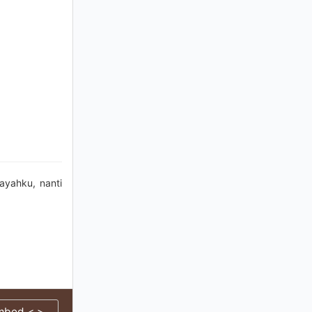
ayahku, nanti
mbed < >