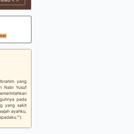
izat
 Ibrahim yang
n Nabi Yusuf
memerintahkan
gguhnya pada
ng yang sakit
 wajah ayahku,
epadaku.'").