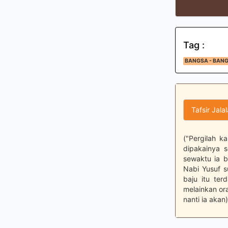
Tag :
BANGSA - BAN
Tafsir Jala
("Pergilah k
dipakainya 
sewaktu ia b
Nabi Yusuf 
baju itu ter
melainkan ora
nanti ia akan