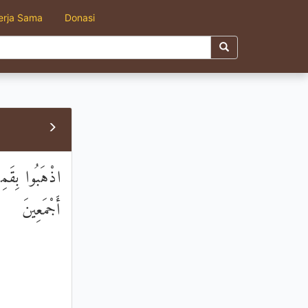
erja Sama
Donasi
اذْهَبُوا بِقَمِ
أَجْمَعِينَ