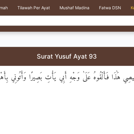
kmah
Tilawah Per Ayat
Mushaf Madina
Fatwa DSN
K
Surat Yusuf Ayat 93
يصِي هَٰذَا فَأَلْقُوهُ عَلَىٰ وَجْهِ أَبِي يَأْتِ بَصِيرًا وَأْتُونِي بِأَهْل