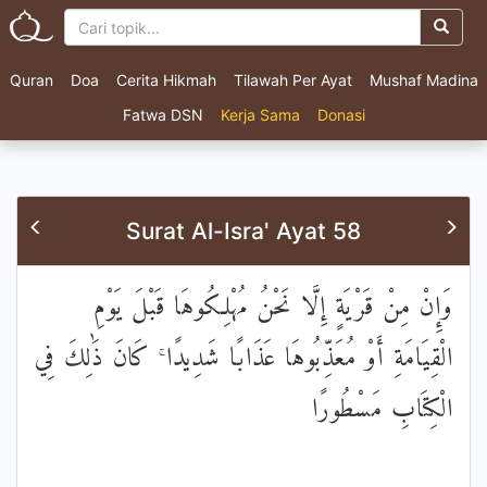
Quran
Doa
Cerita Hikmah
Tilawah Per Ayat
Mushaf Madina
Fatwa DSN
Kerja Sama
Donasi
Surat Al-Isra' Ayat 58
وَإِنْ مِنْ قَرْيَةٍ إِلَّا نَحْنُ مُهْلِكُوهَا قَبْلَ يَوْمِ
الْقِيَامَةِ أَوْ مُعَذِّبُوهَا عَذَابًا شَدِيدًا ۚ كَانَ ذَٰلِكَ فِي
الْكِتَابِ مَسْطُورًا