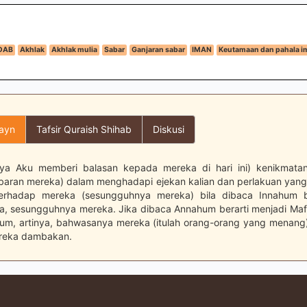
DAB
Akhlak
Akhlak mulia
Sabar
Ganjaran sabar
IMAN
Keutamaan dan pahala i
layn
Tafsir Quraish Shihab
Diskusi
ya Aku memberi balasan kepada mereka di hari ini) kenikmata
baran mereka) dalam menghadapi ejekan kalian dan perlakuan yan
 terhadap mereka (sesungguhnya mereka) bila dibaca Innahum be
inya, sesungguhnya mereka. Jika dibaca Annahum berarti menjadi Maf
uhum, artinya, bahwasanya mereka (itulah orang-orang yang menan
reka dambakan.