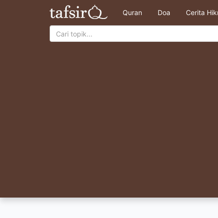
Quran
Doa
Cerita Hi