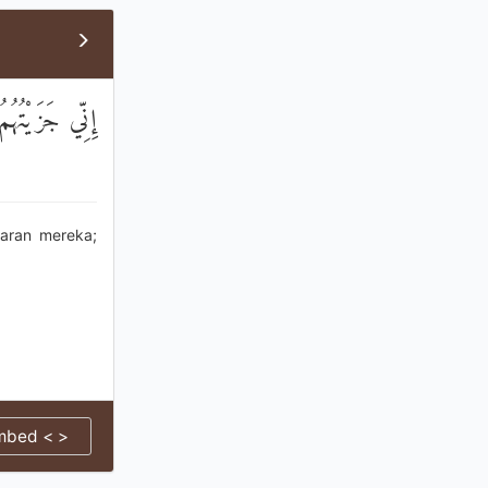
إِنِّي جَزَيْتُهُم
aran mereka;
mbed < >