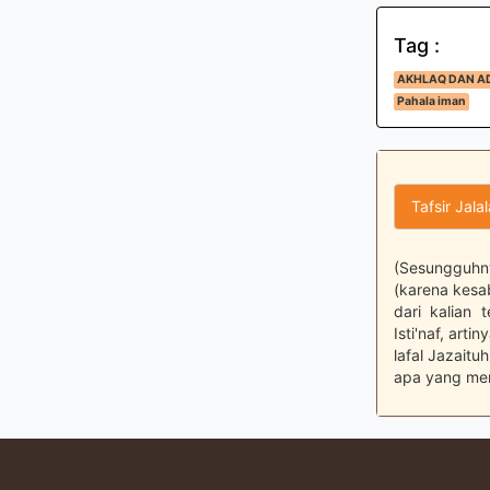
Tag :
AKHLAQ DAN A
Pahala iman
Tafsir Jala
(Sesungguhn
(karena kesa
dari kalian
Isti'naf, art
lafal Jazait
apa yang me