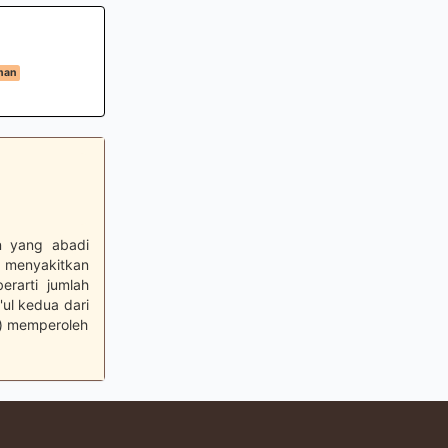
man
n yang abadi
g menyakitkan
rarti jumlah
'ul kedua dari
g) memperoleh