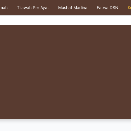
kmah
Tilawah Per Ayat
Mushaf Madina
Fatwa DSN
K