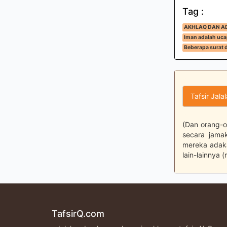
Tag :
AKHLAQ DAN A
Iman adalah uca
Beberapa surat 
Tafsir Jala
(Dan orang-
secara jama
mereka adaka
lain-lainnya
TafsirQ.com