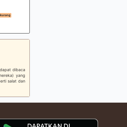
rkurang
dapat dibaca
mereka) yang
rti salat dan