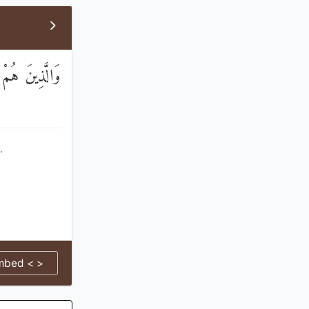
وَالَّذِينَ هُمْ
.
mbed < >