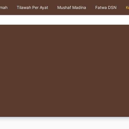
kmah
Tilawah Per Ayat
Mushaf Madina
Fatwa DSN
K