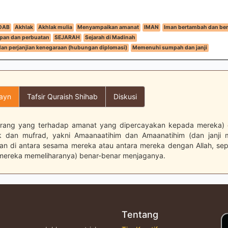
DAB
Akhlak
Akhlak mulia
Menyampaikan amanat
IMAN
Iman bertambah dan be
pan dan perbuatan
SEJARAH
Sejarah di Madinah
dan perjanjian kenegaraan (hubungan diplomasi)
Memenuhi sumpah dan janji
layn
Tafsir Quraish Shihab
Diskusi
orang yang terhadap amanat yang dipercayakan kepada mereka) 
k dan mufrad, yakni Amaanaatihim dan Amaanatihim (dan janji 
n di antara sesama mereka atau antara mereka dengan Allah, sepe
 (mereka memeliharanya) benar-benar menjaganya.
Tentang