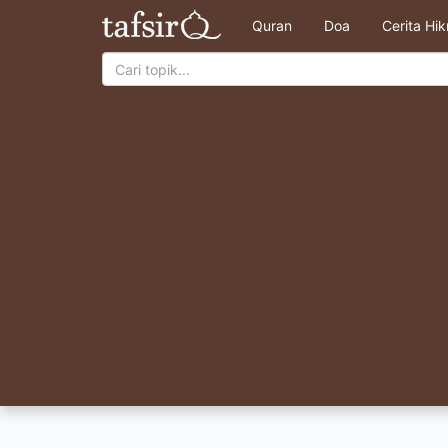
Quran
Doa
Cerita Hi