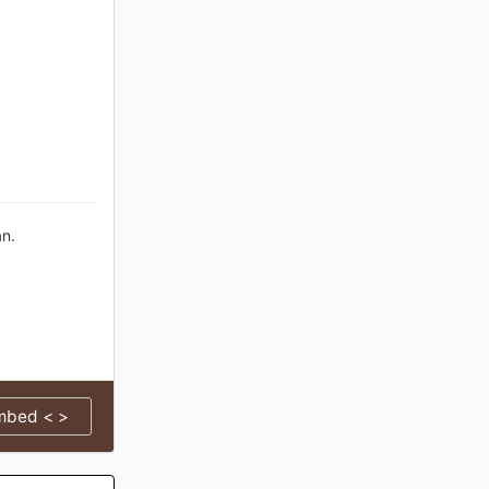
n.
mbed < >