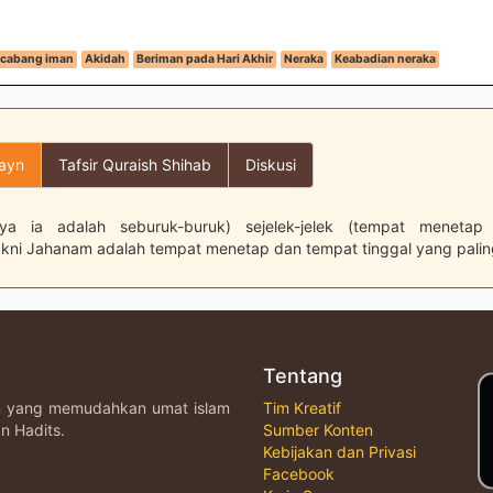
cabang iman
Akidah
Beriman pada Hari Akhir
Neraka
Keabadian neraka
layn
Tafsir Quraish Shihab
Diskusi
ya ia adalah seburuk-buruk) sejelek-jelek (tempat meneta
kni Jahanam adalah tempat menetap dan tempat tinggal yang palin
Tentang
an yang memudahkan umat islam
Tim Kreatif
n Hadits.
Sumber Konten
Kebijakan dan Privasi
Facebook