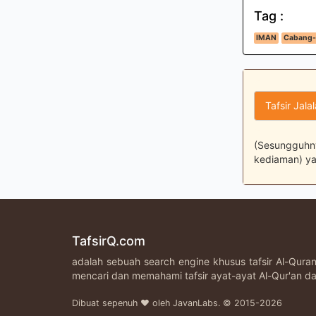
Tag :
IMAN
Cabang-
Tafsir Jala
(Sesungguhn
kediaman) ya
TafsirQ.com
adalah sebuah search engine khusus tafsir Al-Qur
mencari dan memahami tafsir ayat-ayat Al-Qur'an da
Dibuat sepenuh ♥ oleh JavanLabs. © 2015-2026