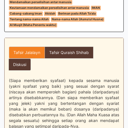
Mendamaikan perselisihan antar manusia
Keutamaan mendamaikan perselisihan antar manusia
IMAN
Cabang-cabang iman
Akidah
Beriman pada Allah Ta'ala
Tentang nama-nama Allah
Nama-nama Allah (Asma'ul Husna)
Al Muqit (Maha Penentu waktu)
Tafsir Jalalayn
Tafsir Quraish Shihab
Diskusi
(Siapa memberikan syafaat) kepada sesama manusia
(yakni syafaat yang baik) yang sesuai dengan syarat
(niscaya akan memperoleh bagian) pahala (daripadanya)
artinya disebabkannya. (Dan siapa memberikan syafaat
yang jelek) yakni yang bertentangan dengan syariat
(maka ia akan memikul beban) dosanya (daripadanya)
disebabkan perbuatannya itu. (Dan Allah Maha Kuasa atas
segala sesuatu) sehingga setiap orang akan mendapat
balasan yang setimpal daripada-Nya.