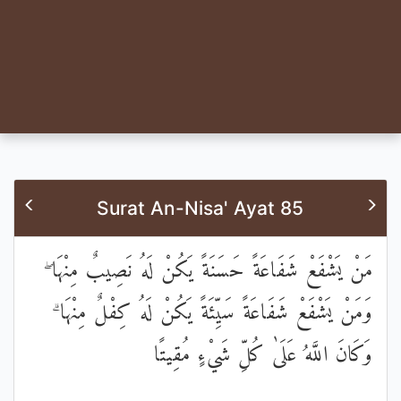
Surat An-Nisa' Ayat 85
مَنْ يَشْفَعْ شَفَاعَةً حَسَنَةً يَكُنْ لَهُ نَصِيبٌ مِنْهَا ۖ
وَمَنْ يَشْفَعْ شَفَاعَةً سَيِّئَةً يَكُنْ لَهُ كِفْلٌ مِنْهَا ۗ
وَكَانَ اللَّهُ عَلَىٰ كُلِّ شَيْءٍ مُقِيتًا