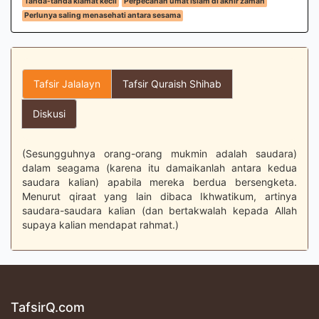
Tanda-tanda kiamat kecil
Perpecahan umat Islam di akhir zaman
Perlunya saling menasehati antara sesama
Tafsir Jalalayn
Tafsir Quraish Shihab
Diskusi
(Sesungguhnya orang-orang mukmin adalah saudara)
dalam seagama (karena itu damaikanlah antara kedua
saudara kalian) apabila mereka berdua bersengketa.
Menurut qiraat yang lain dibaca Ikhwatikum, artinya
saudara-saudara kalian (dan bertakwalah kepada Allah
supaya kalian mendapat rahmat.)
TafsirQ.com