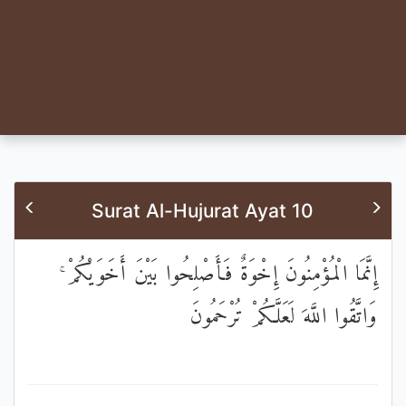
Surat Al-Hujurat Ayat 10
إِنَّمَا الْمُؤْمِنُونَ إِخْوَةٌ فَأَصْلِحُوا بَيْنَ أَخَوَيْكُمْ ۚ
وَاتَّقُوا اللَّهَ لَعَلَّكُمْ تُرْحَمُونَ