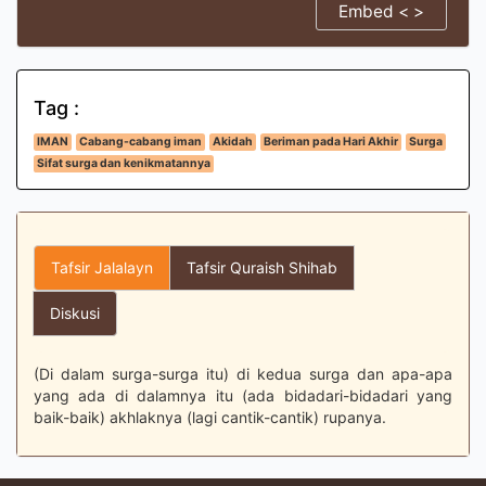
Embed < >
Tag :
IMAN
Cabang-cabang iman
Akidah
Beriman pada Hari Akhir
Surga
Sifat surga dan kenikmatannya
Tafsir Jalalayn
Tafsir Quraish Shihab
Diskusi
(Di dalam surga-surga itu) di kedua surga dan apa-apa
yang ada di dalamnya itu (ada bidadari-bidadari yang
baik-baik) akhlaknya (lagi cantik-cantik) rupanya.