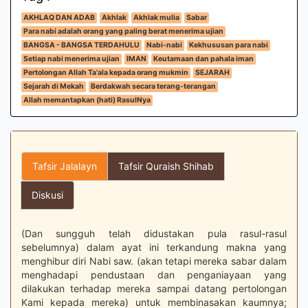
AKHLAQ DAN ADAB
Akhlak
Akhlak mulia
Sabar
Para nabi adalah orang yang paling berat menerima ujian
BANGSA - BANGSA TERDAHULU
Nabi-nabi
Kekhususan para nabi
Setiap nabi menerima ujian
IMAN
Keutamaan dan pahala iman
Pertolongan Allah Ta'ala kepada orang mukmin
SEJARAH
Sejarah di Mekah
Berdakwah secara terang-terangan
Allah memantapkan (hati) RasulNya
Tafsir Jalalayn
Tafsir Quraish Shihab
Diskusi
(Dan sungguh telah didustakan pula rasul-rasul
sebelumnya) dalam ayat ini terkandung makna yang
menghibur diri Nabi saw. (akan tetapi mereka sabar dalam
menghadapi pendustaan dan penganiayaan yang
dilakukan terhadap mereka sampai datang pertolongan
Kami kepada mereka) untuk membinasakan kaumnya;