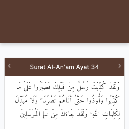
Surat Al-An'am Ayat 34
وَلَقَدْ كُذِّبَتْ رُسُلٌ مِنْ قَبْلِكَ فَصَبَرُوا عَلَىٰ مَا
كُذِّبُوا وَأُوذُوا حَتَّىٰ أَتَاهُمْ نَصْرُنَا ۚ وَلَا مُبَدِّلَ
لِكَلِمَاتِ اللَّهِ ۚ وَلَقَدْ جَاءَكَ مِنْ نَبَإِ الْمُرْسَلِينَ