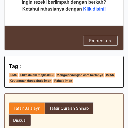
Ingin rezeki berlimpah dengan berkah?
Ketahui rahasianya dengan
Klik disini!
Embed < >
Tag :
ILMU
Etika dalam majlis ilmu
Mengajar dengan cara bertanya
IMAN
Keutamaan dan pahala iman
Pahala iman
Tafsir Jalalayn
Tafsir Quraish Shihab
Diskusi