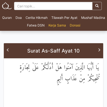
Quran
Doa
Cerita Hikmah
Tilawah Per Ayat
Mushaf Madina
Fatwa DSN
Kerja Sama
Donasi
Surat As-Saff Ayat 10
يَا أَيُّهَا الَّذِينَ آمَنُوا هَلْ أَدُلُّكُمْ عَلَىٰ تِجَارَةٍ
تُنْجِيكُمْ مِنْ عَذَابٍ أَلِيمٍ