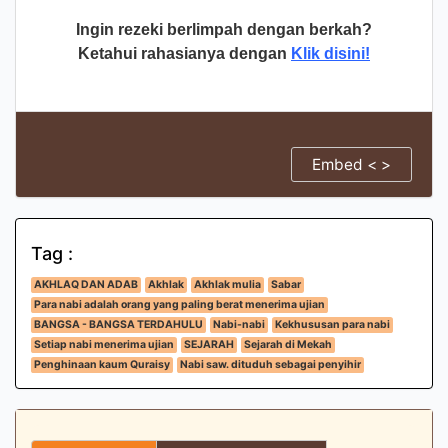
Ingin rezeki berlimpah dengan berkah?
Ketahui rahasianya dengan
Klik disini!
Embed < >
Tag :
AKHLAQ DAN ADAB
Akhlak
Akhlak mulia
Sabar
Para nabi adalah orang yang paling berat menerima ujian
BANGSA - BANGSA TERDAHULU
Nabi-nabi
Kekhususan para nabi
Setiap nabi menerima ujian
SEJARAH
Sejarah di Mekah
Penghinaan kaum Quraisy
Nabi saw. dituduh sebagai penyihir