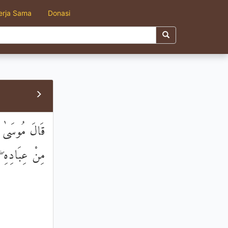
erja Sama
Donasi
قَالَ مُوسَىٰ لِق
مِنْ عِبَادِهِ ۖ وَ