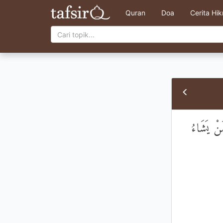
Quran
Doa
Cerita Hi
َنْ يَشَاءُ