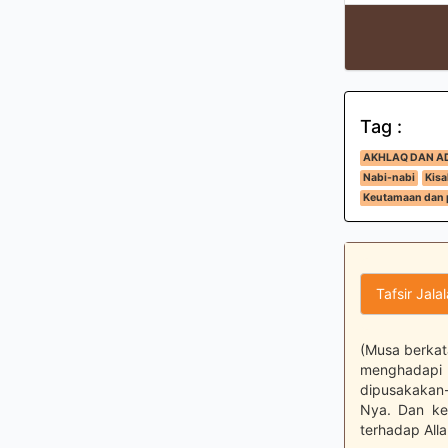
Tag :
AKHLAQ DAN A
Nabi-nabi
Kisa
Keutamaan dan 
Tafsir Jala
(Musa berkat
menghadapi
dipusakakan-
Nya. Dan ke
terhadap Alla