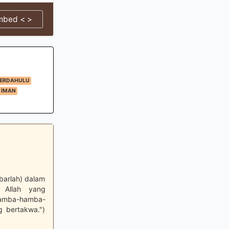
mbed < >
TERDAHULU
IMAN
barlah) dalam
 Allah yang
 hamba-hamba-
 bertakwa.")