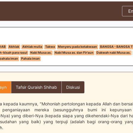
E
DAB
Akhlak
Akhlak mulia
Takwa
Menyeru pada ketakwaan
BANGSA - BANGSA 
h-kisah para rasul
Nabi Musa as.
Nabi Musa as. dan Fir'aun
Dakwah nabi Musa as.
pahala iman
Pahala iman
layn
Tafsir Quraish Shihab
Diskusi
a kepada kaumnya, "Mohonlah pertolongan kepada Allah dan bersa
 penganiayaan mereka (sesungguhnya bumi ini kepunyaan
Nya) yang diberi-Nya (kepada siapa yang dikehendaki-Nya dari
sudahan yang baik) yang terpuji (adalah bagi orang-orang yang
h.