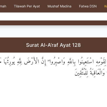
kmah
Tilawah Per Ayat
Mushaf Madina
Fatwa DSN
K
Surat Al-A’raf Ayat 128
َوْمِهِ اسْتَعِينُوا بِاللَّهِ وَاصْبِرُوا ۖ إِنَّ الْأَرْضَ لِلَّهِ يُورِثُهَا م
الْعَاقِبَةُ لِلْمُتَّقِينَ