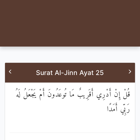
Surat Al-Jinn Ayat 25
قُلْ إِنْ أَدْرِي أَقَرِيبٌ مَا تُوعَدُونَ أَمْ يَجْعَلُ لَهُ
رَبِّي أَمَدًا