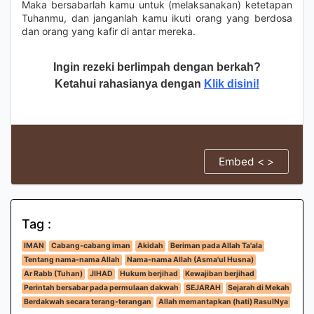
Maka bersabarlah kamu untuk (melaksanakan) ketetapan
Tuhanmu, dan janganlah kamu ikuti orang yang berdosa
dan orang yang kafir di antar mereka.
Ingin rezeki berlimpah dengan berkah?
Ketahui rahasianya dengan
Klik disini!
Embed < >
Tag :
IMAN
Cabang-cabang iman
Akidah
Beriman pada Allah Ta'ala
Tentang nama-nama Allah
Nama-nama Allah (Asma'ul Husna)
Ar Rabb (Tuhan)
JIHAD
Hukum berjihad
Kewajiban berjihad
Perintah bersabar pada permulaan dakwah
SEJARAH
Sejarah di Mekah
Berdakwah secara terang-terangan
Allah memantapkan (hati) RasulNya