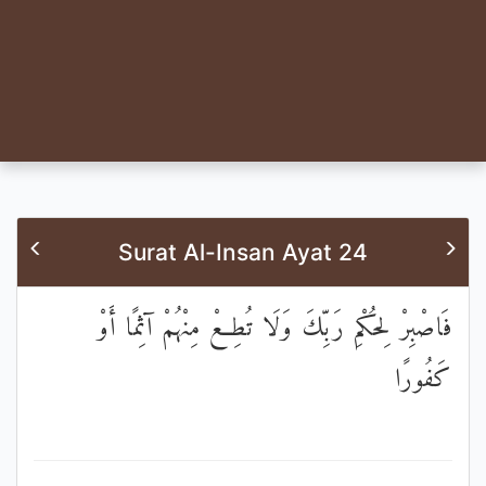
Surat Al-Insan Ayat 24
فَاصْبِرْ لِحُكْمِ رَبِّكَ وَلَا تُطِعْ مِنْهُمْ آثِمًا أَوْ
كَفُورًا