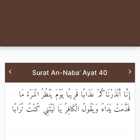
Surat An-Naba’ Ayat 40
إِنَّا أَنْذَرْنَاكُمْ عَذَابًا قَرِيبًا يَوْمَ يَنْظُرُ الْمَرْءُ مَا
قَدَّمَتْ يَدَاهُ وَيَقُولُ الْكَافِرُ يَا لَيْتَنِي كُنْتُ تُرَابًا