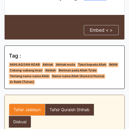
Embed < >
Tag :
AKHLAQ DAN ADAB
Akhlak
Akhlak mulia
Takut kepada Allah
IMAN
Cabang-cabang iman
Akidah
Beriman pada Allah Ta'ala
Tentang nama-nama Allah
Nama-nama Allah (Asma'ul Husna)
Ar Rabb (Tuhan)
Tafsir Jalalayn
Tafsir Quraish Shihab
Diskusi