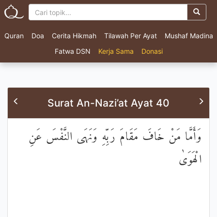
Quran
Doa
Cerita Hikmah
Tilawah Per Ayat
Mushaf Madina
Fatwa DSN
Kerja Sama
Donasi
Surat An-Nazi’at Ayat 40
وَأَمَّا مَنْ خَافَ مَقَامَ رَبِّهِ وَنَهَى النَّفْسَ عَنِ
الْهَوَىٰ