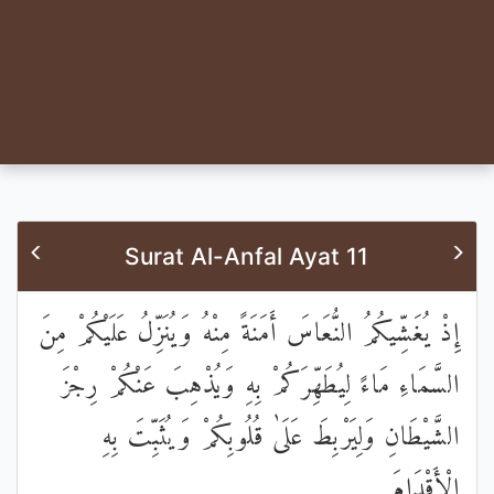
Surat Al-Anfal Ayat 11
إِذْ يُغَشِّيكُمُ النُّعَاسَ أَمَنَةً مِنْهُ وَيُنَزِّلُ عَلَيْكُمْ مِنَ
السَّمَاءِ مَاءً لِيُطَهِّرَكُمْ بِهِ وَيُذْهِبَ عَنْكُمْ رِجْزَ
الشَّيْطَانِ وَلِيَرْبِطَ عَلَىٰ قُلُوبِكُمْ وَيُثَبِّتَ بِهِ
الْأَقْدَامَ