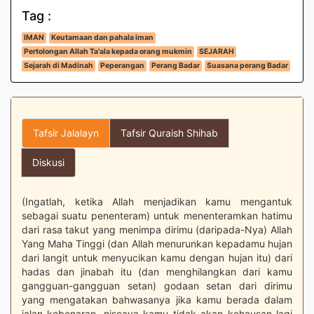
Tag :
IMAN
Keutamaan dan pahala iman
Pertolongan Allah Ta'ala kepada orang mukmin
SEJARAH
Sejarah di Madinah
Peperangan
Perang Badar
Suasana perang Badar
Tafsir Jalalayn
Tafsir Quraish Shihab
Diskusi
(Ingatlah, ketika Allah menjadikan kamu mengantuk
sebagai suatu penenteram) untuk menenteramkan hatimu
dari rasa takut yang menimpa dirimu (daripada-Nya) Allah
Yang Maha Tinggi (dan Allah menurunkan kepadamu hujan
dari langit untuk menyucikan kamu dengan hujan itu) dari
hadas dan jinabah itu (dan menghilangkan dari kamu
gangguan-gangguan setan) godaan setan dari dirimu
yang mengatakan bahwasanya jika kamu berada dalam
jalan kebenaran, niscaya kamu tidak akan kehausan lagi