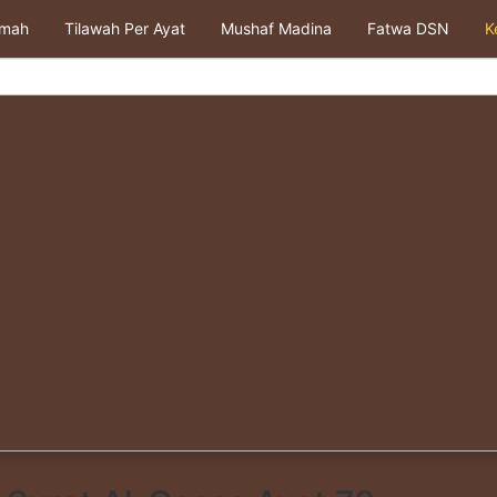
kmah
Tilawah Per Ayat
Mushaf Madina
Fatwa DSN
K