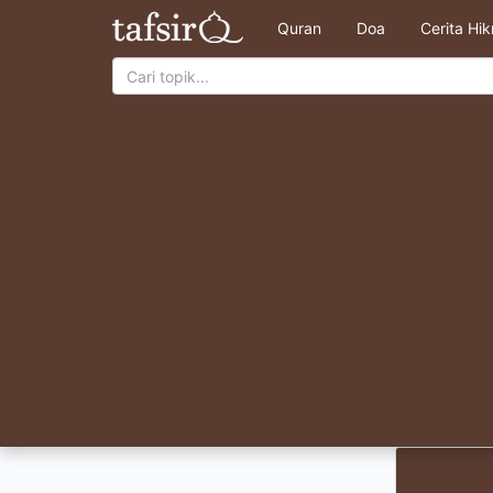
Quran
Doa
Cerita Hi