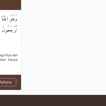
وَهُوَ اللَّهُ 
تُرْجَعُونَ
agi-Nya-lah
 dan hanya
afsirq