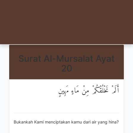
Surat Al-Mursalat Ayat
20
أَلَمْ نَخْلُقْكُمْ مِنْ مَاءٍ مَهِينٍ
Bukankah Kami menciptakan kamu dari air yang hina?