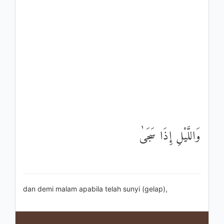
وَاللَّيْلِ إِذَا سَجَىٰ
dan demi malam apabila telah sunyi (gelap),