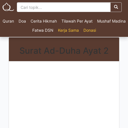
Quran
Doa
Cerita Hikmah
Tilawah Per Ayat
Mushaf Madina
Fatwa DSN
Kerja Sama
Donasi
Surat Ad-Duha Ayat 2