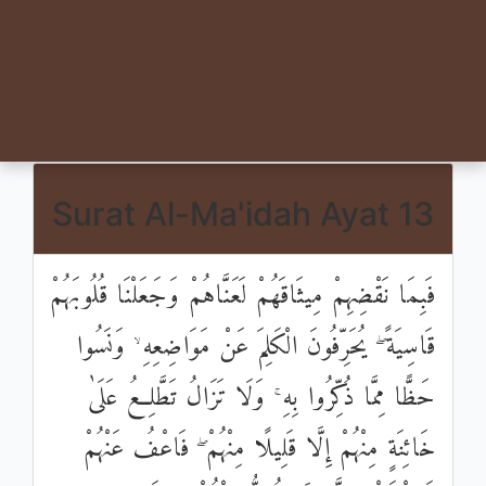
Surat Al-Ma'idah Ayat 13
فَبِمَا نَقْضِهِمْ مِيثَاقَهُمْ لَعَنَّاهُمْ وَجَعَلْنَا قُلُوبَهُمْ
قَاسِيَةً ۖ يُحَرِّفُونَ الْكَلِمَ عَنْ مَوَاضِعِهِ ۙ وَنَسُوا
حَظًّا مِمَّا ذُكِّرُوا بِهِ ۚ وَلَا تَزَالُ تَطَّلِعُ عَلَىٰ
خَائِنَةٍ مِنْهُمْ إِلَّا قَلِيلًا مِنْهُمْ ۖ فَاعْفُ عَنْهُمْ