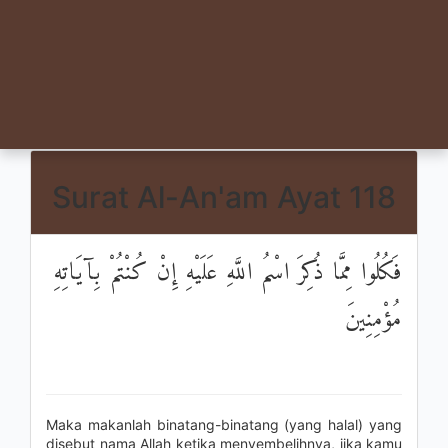
Surat Al-An'am Ayat 118
فَكُلُوا مِمَّا ذُكِرَ اسْمُ اللَّهِ عَلَيْهِ إِنْ كُنْتُمْ بِآيَاتِهِ
مُؤْمِنِينَ
Maka makanlah binatang-binatang (yang halal) yang
disebut nama Allah ketika menyembelihnya, jika kamu