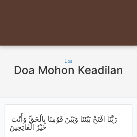
Doa
Doa Mohon Keadilan
رَبَّنَا افْتَحْ بَيْنَنَا وَبَيْنَ قَوْمِنَا بِالْحَقِّ وَأَنْتَ
خَيْرُ الْفَاتِحِينَ