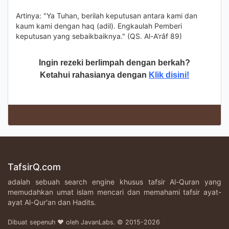
Artinya: "Ya Tuhan, berilah keputusan antara kami dan
kaum kami dengan haq (adil). Engkaulah Pemberi
keputusan yang sebaikbaiknya." (QS. Al-A'râf 89)
Ingin rezeki berlimpah dengan berkah?
Ketahui rahasianya dengan
Klik disini!
TafsirQ.com
adalah sebuah search engine khusus tafsir Al-Quran yang
memudahkan umat islam mencari dan memahami tafsir ayat-
ayat Al-Qur'an dan Hadits.
Dibuat sepenuh ♥ oleh JavanLabs. © 2015-2026