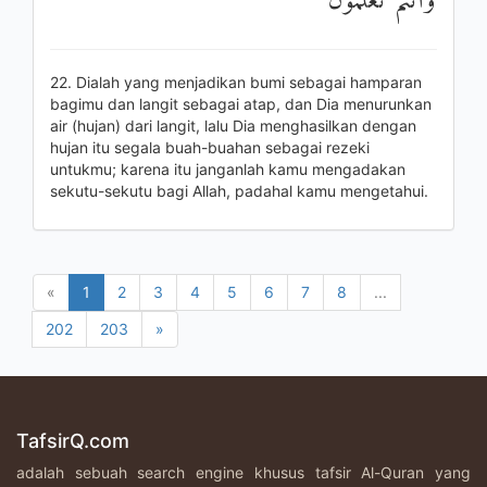
وَأَنْتُمْ تَعْلَمُونَ
22. Dialah yang menjadikan bumi sebagai hamparan
bagimu dan langit sebagai atap, dan Dia menurunkan
air (hujan) dari langit, lalu Dia menghasilkan dengan
hujan itu segala buah-buahan sebagai rezeki
untukmu; karena itu janganlah kamu mengadakan
sekutu-sekutu bagi Allah, padahal kamu mengetahui.
«
1
2
3
4
5
6
7
8
...
202
203
»
TafsirQ.com
adalah sebuah search engine khusus tafsir Al-Quran yang