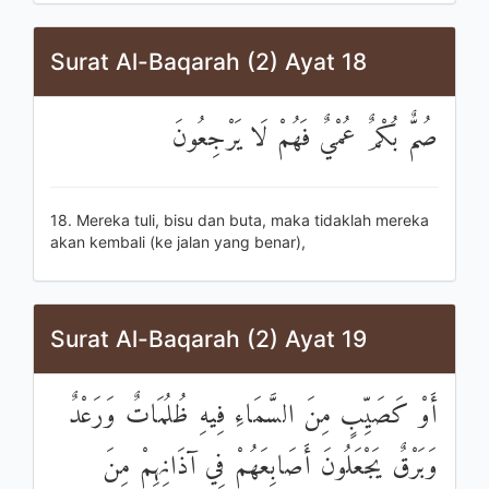
Surat Al-Baqarah (2) Ayat 18
صُمٌّ بُكْمٌ عُمْيٌ فَهُمْ لَا يَرْجِعُونَ
18. Mereka tuli, bisu dan buta, maka tidaklah mereka
akan kembali (ke jalan yang benar),
Surat Al-Baqarah (2) Ayat 19
أَوْ كَصَيِّبٍ مِنَ السَّمَاءِ فِيهِ ظُلُمَاتٌ وَرَعْدٌ
وَبَرْقٌ يَجْعَلُونَ أَصَابِعَهُمْ فِي آذَانِهِمْ مِنَ