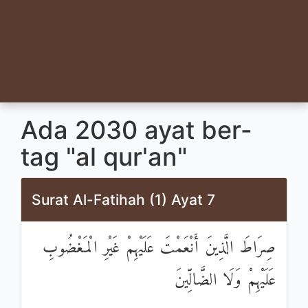
Ada 2030 ayat ber-
tag "al qur'an"
Surat Al-Fatihah (1) Ayat 7
صِرَاطَ الَّذِينَ أَنْعَمْتَ عَلَيْهِمْ غَيْرِ الْمَغْضُوبِ
عَلَيْهِمْ وَلَا الضَّالِّينَ