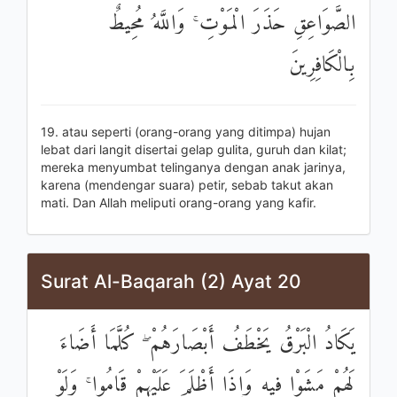
الصَّوَاعِقِ حَذَرَ الْمَوْتِ ۚ وَاللَّهُ مُحِيطٌ
بِالْكَافِرِينَ
19. atau seperti (orang-orang yang ditimpa) hujan
lebat dari langit disertai gelap gulita, guruh dan kilat;
mereka menyumbat telinganya dengan anak jarinya,
karena (mendengar suara) petir, sebab takut akan
mati. Dan Allah meliputi orang-orang yang kafir.
Surat Al-Baqarah (2) Ayat 20
يَكَادُ الْبَرْقُ يَخْطَفُ أَبْصَارَهُمْ ۖ كُلَّمَا أَضَاءَ
لَهُمْ مَشَوْا فِيهِ وَإِذَا أَظْلَمَ عَلَيْهِمْ قَامُوا ۚ وَلَوْ