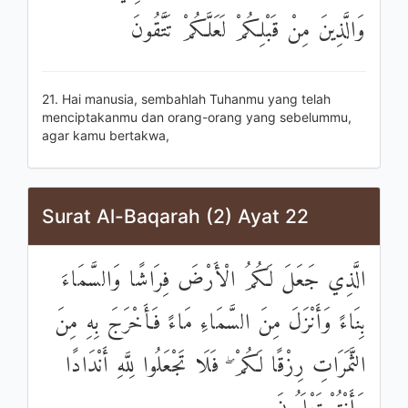
وَالَّذِينَ مِنْ قَبْلِكُمْ لَعَلَّكُمْ تَتَّقُونَ
21. Hai manusia, sembahlah Tuhanmu yang telah
menciptakanmu dan orang-orang yang sebelummu,
agar kamu bertakwa,
Surat Al-Baqarah (2) Ayat 22
الَّذِي جَعَلَ لَكُمُ الْأَرْضَ فِرَاشًا وَالسَّمَاءَ
بِنَاءً وَأَنْزَلَ مِنَ السَّمَاءِ مَاءً فَأَخْرَجَ بِهِ مِنَ
الثَّمَرَاتِ رِزْقًا لَكُمْ ۖ فَلَا تَجْعَلُوا لِلَّهِ أَنْدَادًا