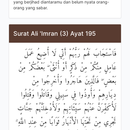
yang berjihad diantaramu dan belum nyata orang-
orang yang sabar.
Surat Ali 'Imran (3) Ayat 195
فَاسْتَجَابَ لَهُمْ رَبُّهُمْ أَنِّي لَا أُضِيعُ عَمَلَ
عَامِلٍ مِنْكُمْ مِنْ ذَكَرٍ أَوْ أُنْثَىٰ ۖ بَعْضُكُمْ مِنْ
بَعْضٍ ۖ فَالَّذِينَ هَاجَرُوا وَأُخْرِجُوا مِنْ
دِيَارِهِمْ وَأُوذُوا فِي سَبِيلِي وَقَاتَلُوا وَقُتِلُوا
لَأُكَفِّرَنَّ عَنْهُمْ سَيِّئَاتِهِمْ وَلَأُدْخِلَنَّهُمْ جَنَّاتٍ
تَجْرِي مِنْ تَحْتِهَا الْأَنْهَارُ ثَوَابًا مِنْ عِنْدِ اللَّهِ ۗ