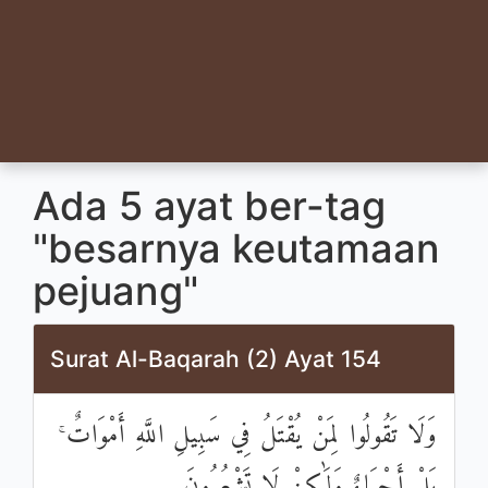
Ada 5 ayat ber-tag
"besarnya keutamaan
pejuang"
Surat Al-Baqarah (2) Ayat 154
وَلَا تَقُولُوا لِمَنْ يُقْتَلُ فِي سَبِيلِ اللَّهِ أَمْوَاتٌ ۚ
بَلْ أَحْيَاءٌ وَلَٰكِنْ لَا تَشْعُرُونَ