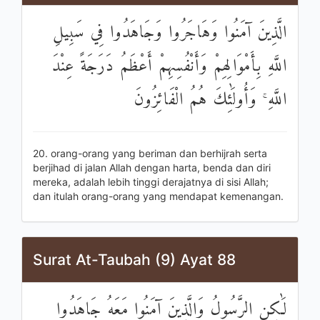
الَّذِينَ آمَنُوا وَهَاجَرُوا وَجَاهَدُوا فِي سَبِيلِ
اللَّهِ بِأَمْوَالِهِمْ وَأَنْفُسِهِمْ أَعْظَمُ دَرَجَةً عِنْدَ
اللَّهِ ۚ وَأُولَٰئِكَ هُمُ الْفَائِزُونَ
20. orang-orang yang beriman dan berhijrah serta
berjihad di jalan Allah dengan harta, benda dan diri
mereka, adalah lebih tinggi derajatnya di sisi Allah;
dan itulah orang-orang yang mendapat kemenangan.
Surat At-Taubah (9) Ayat 88
لَٰكِنِ الرَّسُولُ وَالَّذِينَ آمَنُوا مَعَهُ جَاهَدُوا