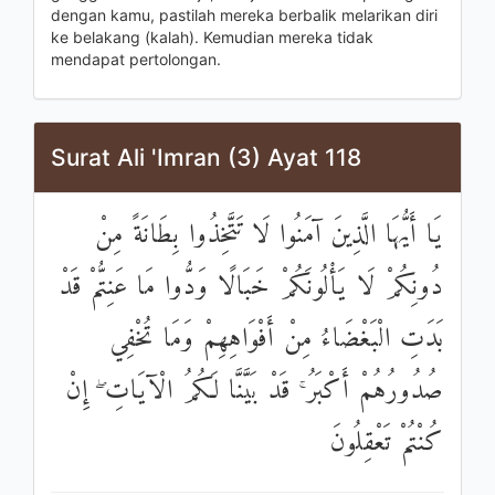
dengan kamu, pastilah mereka berbalik melarikan diri
ke belakang (kalah). Kemudian mereka tidak
mendapat pertolongan.
Surat Ali 'Imran (3) Ayat 118
يَا أَيُّهَا الَّذِينَ آمَنُوا لَا تَتَّخِذُوا بِطَانَةً مِنْ
دُونِكُمْ لَا يَأْلُونَكُمْ خَبَالًا وَدُّوا مَا عَنِتُّمْ قَدْ
بَدَتِ الْبَغْضَاءُ مِنْ أَفْوَاهِهِمْ وَمَا تُخْفِي
صُدُورُهُمْ أَكْبَرُ ۚ قَدْ بَيَّنَّا لَكُمُ الْآيَاتِ ۖ إِنْ
كُنْتُمْ تَعْقِلُونَ