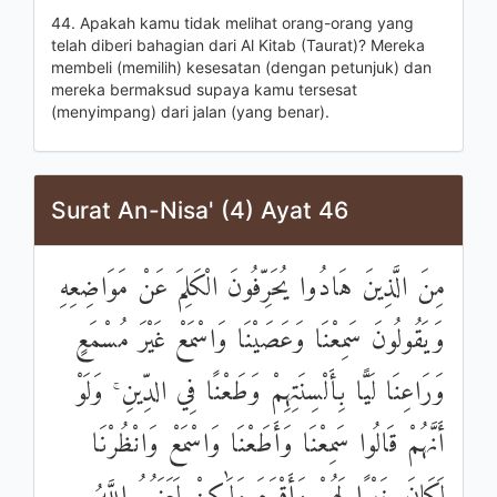
44. Apakah kamu tidak melihat orang-orang yang
telah diberi bahagian dari Al Kitab (Taurat)? Mereka
membeli (memilih) kesesatan (dengan petunjuk) dan
mereka bermaksud supaya kamu tersesat
(menyimpang) dari jalan (yang benar).
Surat An-Nisa' (4) Ayat 46
مِنَ الَّذِينَ هَادُوا يُحَرِّفُونَ الْكَلِمَ عَنْ مَوَاضِعِهِ
وَيَقُولُونَ سَمِعْنَا وَعَصَيْنَا وَاسْمَعْ غَيْرَ مُسْمَعٍ
وَرَاعِنَا لَيًّا بِأَلْسِنَتِهِمْ وَطَعْنًا فِي الدِّينِ ۚ وَلَوْ
أَنَّهُمْ قَالُوا سَمِعْنَا وَأَطَعْنَا وَاسْمَعْ وَانْظُرْنَا