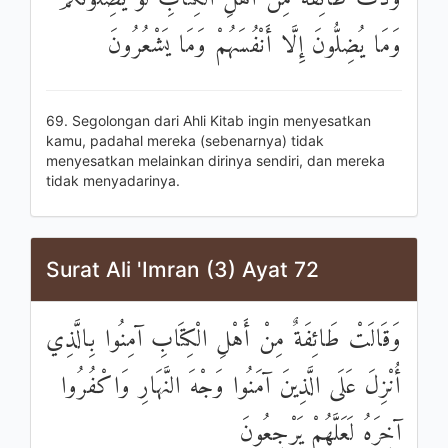
وَمَا يُضِلُّونَ إِلَّا أَنْفُسَهُمْ وَمَا يَشْعُرُونَ
69. Segolongan dari Ahli Kitab ingin menyesatkan
kamu, padahal mereka (sebenarnya) tidak
menyesatkan melainkan dirinya sendiri, dan mereka
tidak menyadarinya.
Surat Ali 'Imran (3) Ayat 72
وَقَالَتْ طَائِفَةٌ مِنْ أَهْلِ الْكِتَابِ آمِنُوا بِالَّذِي
أُنْزِلَ عَلَى الَّذِينَ آمَنُوا وَجْهَ النَّهَارِ وَاكْفُرُوا
آخِرَهُ لَعَلَّهُمْ يَرْجِعُونَ