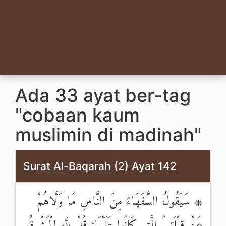
Ada 33 ayat ber-tag
"cobaan kaum
muslimin di madinah"
Surat Al-Baqarah (2) Ayat 142
۞ سَيَقُولُ السُّفَهَاءُ مِنَ النَّاسِ مَا وَلَّاهُمْ
عَنْ قِبْلَتِهِمُ الَّتِي كَانُوا عَلَيْهَا ۚ قُلْ لِلَّهِ الْمَشْرِقُ