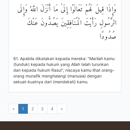
وَإِذَا قِيلَ لَهُمْ تَعَالَوْا إِلَىٰ مَا أَنْزَلَ اللَّهُ وَإِلَى
الرَّسُولِ رَأَيْتَ الْمُنَافِقِينَ يَصُدُّونَ عَنْكَ
صُدُودًا
61. Apabila dikatakan kepada mereka: "Marilah kamu
(tunduk) kepada hukum yang Allah telah turunkan
dan kepada hukum Rasul", niscaya kamu lihat orang-
orang munafik menghalangi (manusia) dengan
sekuat-kuatnya dari (mendekati) kamu.
«
1
2
3
4
»