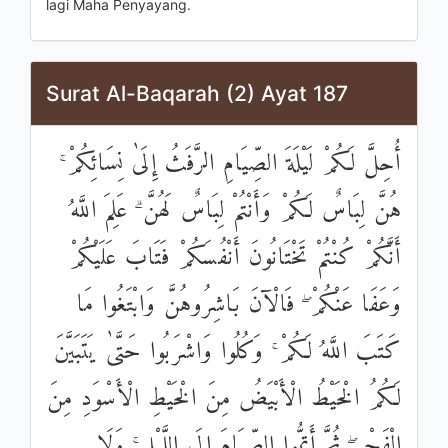
lagi Maha Penyayang.
Surat Al-Baqarah (2) Ayat 187
أُحِلَّ لَكُمْ لَيْلَةَ الصِّيَامِ الرَّفَثُ إِلَىٰ نِسَائِكُمْ ۚ
هُنَّ لِبَاسٌ لَكُمْ وَأَنْتُمْ لِبَاسٌ لَهُنَّ ۗ عَلِمَ اللَّهُ
أَنَّكُمْ كُنْتُمْ تَخْتَانُونَ أَنْفُسَكُمْ فَتَابَ عَلَيْكُمْ
وَعَفَا عَنْكُمْ ۖ فَالْآنَ بَاشِرُوهُنَّ وَابْتَغُوا مَا
كَتَبَ اللَّهُ لَكُمْ ۚ وَكُلُوا وَاشْرَبُوا حَتَّىٰ يَتَبَيَّنَ
لَكُمُ الْخَيْطُ الْأَبْيَضُ مِنَ الْخَيْطِ الْأَسْوَدِ مِنَ
الْفَجْرِ ۖ ثُمَّ أَتِمُّوا الصِّيَامَ إِلَى اللَّيْلِ ۚ وَلَا