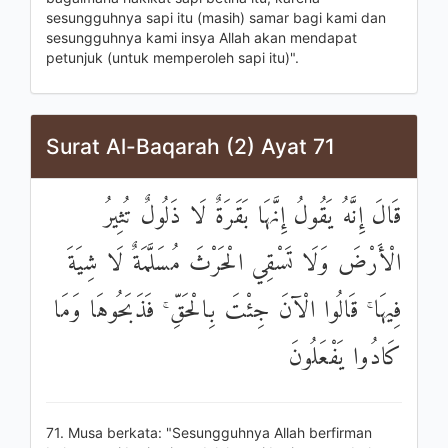
sesungguhnya sapi itu (masih) samar bagi kami dan
sesungguhnya kami insya Allah akan mendapat
petunjuk (untuk memperoleh sapi itu)".
Surat Al-Baqarah (2) Ayat 71
قَالَ إِنَّهُ يَقُولُ إِنَّهَا بَقَرَةٌ لَا ذَلُولٌ تُثِيرُ
الْأَرْضَ وَلَا تَسْقِي الْحَرْثَ مُسَلَّمَةٌ لَا شِيَةَ
فِيهَا ۚ قَالُوا الْآنَ جِئْتَ بِالْحَقِّ ۚ فَذَبَحُوهَا وَمَا
كَادُوا يَفْعَلُونَ
71. Musa berkata: "Sesungguhnya Allah berfirman