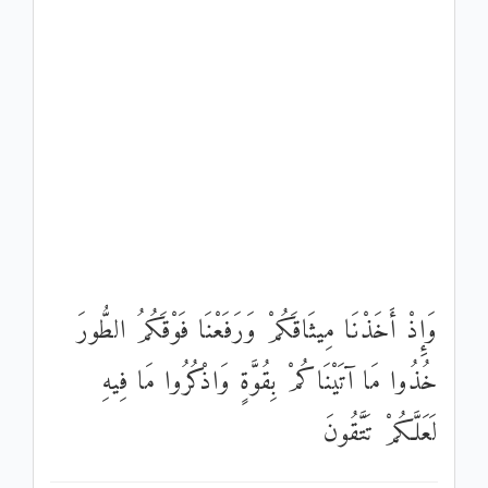
وَإِذْ أَخَذْنَا مِيثَاقَكُمْ وَرَفَعْنَا فَوْقَكُمُ الطُّورَ
خُذُوا مَا آتَيْنَاكُمْ بِقُوَّةٍ وَاذْكُرُوا مَا فِيهِ
لَعَلَّكُمْ تَتَّقُونَ