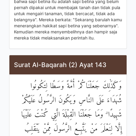
bahwa sapi betina itu adalah sapi betina yang belum
pernah dipakai untuk membajak tanah dan tidak pula
untuk mengairi tanaman, tidak bercacat, tidak ada
belangnya". Mereka berkata: "Sekarang barulah kamu
menerangkan hakikat sapi betina yang sebenarnya".
Kemudian mereka menyembelihnya dan hampir saja
mereka tidak melaksanakan perintah itu.
Surat Al-Baqarah (2) Ayat 143
وَكَذَٰلِكَ جَعَلْنَاكُمْ أُمَّةً وَسَطًا لِتَكُونُوا
شُهَدَاءَ عَلَى النَّاسِ وَيَكُونَ الرَّسُولُ عَلَيْكُمْ
شَهِيدًا ۗ وَمَا جَعَلْنَا الْقِبْلَةَ الَّتِي كُنْتَ عَلَيْهَا
إِلَّا لِنَعْلَمَ مَنْ يَتَّبِعُ الرَّسُولَ مِمَّنْ يَنْقَلِبُ