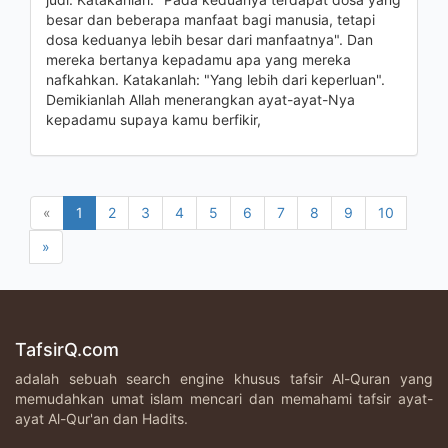
besar dan beberapa manfaat bagi manusia, tetapi
dosa keduanya lebih besar dari manfaatnya". Dan
mereka bertanya kepadamu apa yang mereka
nafkahkan. Katakanlah: "Yang lebih dari keperluan".
Demikianlah Allah menerangkan ayat-ayat-Nya
kepadamu supaya kamu berfikir,
«
1
2
3
4
5
6
7
8
9
10
»
TafsirQ.com
adalah sebuah search engine khusus tafsir Al-Quran yang
memudahkan umat islam mencari dan memahami tafsir ayat-
ayat Al-Qur'an dan Hadits.