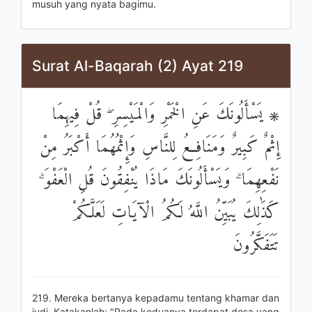
musuh yang nyata bagimu.
Surat Al-Baqarah (2) Ayat 219
۞ يَسْأَلُونَكَ عَنِ الْخَمْرِ وَالْمَيْسِرِ ۖ قُلْ فِيهِمَا
إِثْمٌ كَبِيرٌ وَمَنَافِعُ لِلنَّاسِ وَإِثْمُهُمَا أَكْبَرُ مِنْ
نَفْعِهِمَا ۗ وَيَسْأَلُونَكَ مَاذَا يُنْفِقُونَ قُلِ الْعَفْوَ ۗ
كَذَٰلِكَ يُبَيِّنُ اللَّهُ لَكُمُ الْآيَاتِ لَعَلَّكُمْ
تَتَفَكَّرُونَ
219. Mereka bertanya kepadamu tentang khamar dan
judi. Katakanlah: "Pada keduanya terdapat dosa yang