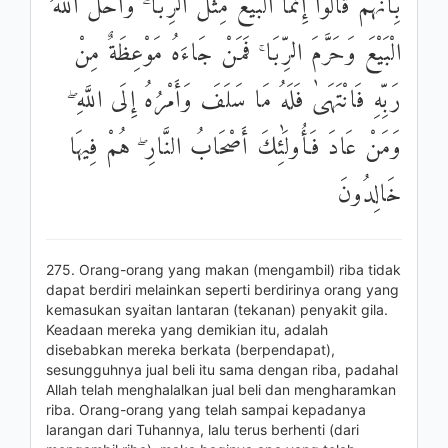
بِأَنَّهُمْ قَالُوا إِنَّمَا الْبَيْعُ مِثْلُ الرِّبَا ۗ وَأَحَلَّ اللَّهُ
الْبَيْعَ وَحَرَّمَ الرِّبَا ۚ فَمَنْ جَاءَهُ مَوْعِظَةٌ مِنْ
رَبِّهِ فَانْتَهَىٰ فَلَهُ مَا سَلَفَ وَأَمْرُهُ إِلَى اللَّهِ ۖ
وَمَنْ عَادَ فَأُولَٰئِكَ أَصْحَابُ النَّارِ ۖ هُمْ فِيهَا
خَالِدُونَ
275. Orang-orang yang makan (mengambil) riba tidak
dapat berdiri melainkan seperti berdirinya orang yang
kemasukan syaitan lantaran (tekanan) penyakit gila.
Keadaan mereka yang demikian itu, adalah
disebabkan mereka berkata (berpendapat),
sesungguhnya jual beli itu sama dengan riba, padahal
Allah telah menghalalkan jual beli dan mengharamkan
riba. Orang-orang yang telah sampai kepadanya
larangan dari Tuhannya, lalu terus berhenti (dari