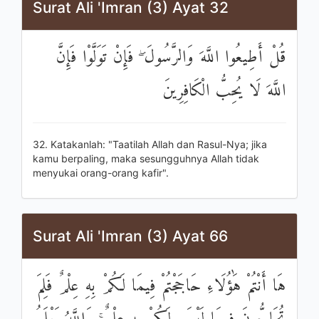
Surat Ali 'Imran (3) Ayat 32
قُلْ أَطِيعُوا اللَّهَ وَالرَّسُولَ ۖ فَإِنْ تَوَلَّوْا فَإِنَّ
اللَّهَ لَا يُحِبُّ الْكَافِرِينَ
32. Katakanlah: "Taatilah Allah dan Rasul-Nya; jika
kamu berpaling, maka sesungguhnya Allah tidak
menyukai orang-orang kafir".
Surat Ali 'Imran (3) Ayat 66
هَا أَنْتُمْ هَٰؤُلَاءِ حَاجَجْتُمْ فِيمَا لَكُمْ بِهِ عِلْمٌ فَلِمَ