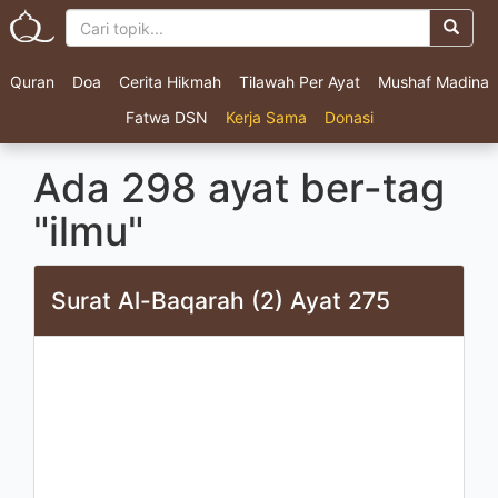
Quran
Doa
Cerita Hikmah
Tilawah Per Ayat
Mushaf Madina
Fatwa DSN
Kerja Sama
Donasi
Ada 298 ayat ber-tag
"ilmu"
Surat Al-Baqarah (2) Ayat 275