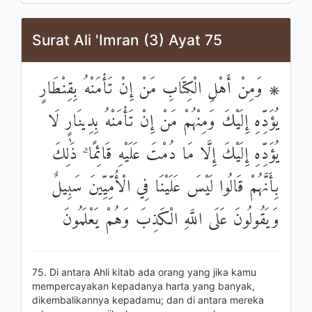
Surat Ali 'Imran (3) Ayat 75
۞ وَمِنْ أَهْلِ الْكِتَابِ مَنْ إِنْ تَأْمَنْهُ بِقِنْطَارٍ
يُؤَدِّهِ إِلَيْكَ وَمِنْهُمْ مَنْ إِنْ تَأْمَنْهُ بِدِينَارٍ لَا
يُؤَدِّهِ إِلَيْكَ إِلَّا مَا دُمْتَ عَلَيْهِ قَائِمًا ۗ ذَٰلِكَ
بِأَنَّهُمْ قَالُوا لَيْسَ عَلَيْنَا فِي الْأُمِّيِّينَ سَبِيلٌ
وَيَقُولُونَ عَلَى اللَّهِ الْكَذِبَ وَهُمْ يَعْلَمُونَ
75. Di antara Ahli kitab ada orang yang jika kamu
mempercayakan kepadanya harta yang banyak,
dikembalikannya kepadamu; dan di antara mereka