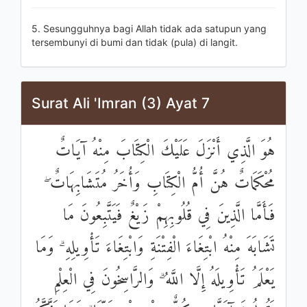
5. Sesungguhnya bagi Allah tidak ada satupun yang
tersembunyi di bumi dan tidak (pula) di langit.
Surat Ali 'Imran (3) Ayat 7
هُوَ الَّذِي أَنْزَلَ عَلَيْكَ الْكِتَابَ مِنْهُ آيَاتٌ
مُحْكَمَاتٌ هُنَّ أُمُّ الْكِتَابِ وَأُخَرُ مُتَشَابِهَاتٌ ۖ
فَأَمَّا الَّذِينَ فِي قُلُوبِهِمْ زَيْغٌ فَيَتَّبِعُونَ مَا
تَشَابَهَ مِنْهُ ابْتِغَاءَ الْفِتْنَةِ وَابْتِغَاءَ تَأْوِيلِهِ ۗ وَمَا
يَعْلَمُ تَأْوِيلَهُ إِلَّا اللَّهُ ۗ وَالرَّاسِخُونَ فِي الْعِلْمِ