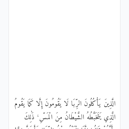
الَّذِينَ يَأْكُلُونَ الرِّبَا لَا يَقُومُونَ إِلَّا كَمَا يَقُومُ
الَّذِي يَتَخَبَّطُهُ الشَّيْطَانُ مِنَ الْمَسِّ ۚ ذَٰلِكَ