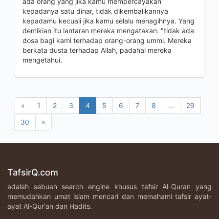
ada orang yang jika kamu mempercayakan
kepadanya satu dinar, tidak dikembalikannya
kepadamu kecuali jika kamu selalu menagihnya. Yang
demikian itu lantaran mereka mengatakan: "tidak ada
dosa bagi kami terhadap orang-orang ummi. Mereka
berkata dusta terhadap Allah, padahal mereka
mengetahui.
«
1
2
3
4
5
6
7
8
...
29
30
»
TafsirQ.com
adalah sebuah search engine khusus tafsir Al-Quran yang
memudahkan umat islam mencari dan memahami tafsir ayat-
ayat Al-Qur'an dan Hadits.