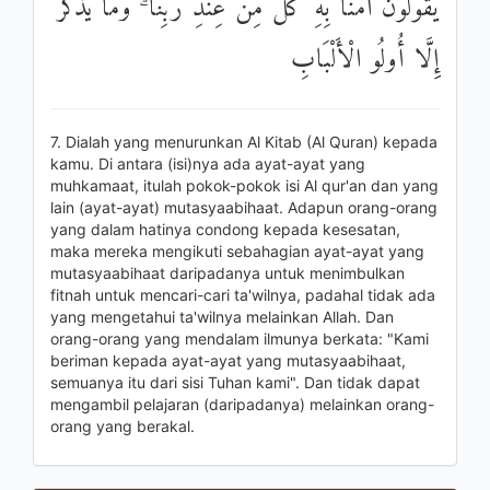
يَقُولُونَ آمَنَّا بِهِ كُلٌّ مِنْ عِنْدِ رَبِّنَا ۗ وَمَا يَذَّكَّرُ
إِلَّا أُولُو الْأَلْبَابِ
7. Dialah yang menurunkan Al Kitab (Al Quran) kepada
kamu. Di antara (isi)nya ada ayat-ayat yang
muhkamaat, itulah pokok-pokok isi Al qur'an dan yang
lain (ayat-ayat) mutasyaabihaat. Adapun orang-orang
yang dalam hatinya condong kepada kesesatan,
maka mereka mengikuti sebahagian ayat-ayat yang
mutasyaabihaat daripadanya untuk menimbulkan
fitnah untuk mencari-cari ta'wilnya, padahal tidak ada
yang mengetahui ta'wilnya melainkan Allah. Dan
orang-orang yang mendalam ilmunya berkata: "Kami
beriman kepada ayat-ayat yang mutasyaabihaat,
semuanya itu dari sisi Tuhan kami". Dan tidak dapat
mengambil pelajaran (daripadanya) melainkan orang-
orang yang berakal.