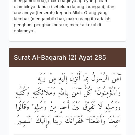
mengambil riba), maka baginya apa yang telah
diambilnya dahulu (sebelum datang larangan); dan
urusannya (terserah) kepada Allah. Orang yang
kembali (mengambil riba), maka orang itu adalah
penghuni-penghuni neraka; mereka kekal di
dalamnya.
Surat Al-Baqarah (2) Ayat 285
آمَنَ الرَّسُولُ بِمَا أُنْزِلَ إِلَيْهِ مِنْ رَبِّهِ
وَالْمُؤْمِنُونَ ۚ كُلٌّ آمَنَ بِاللَّهِ وَمَلَائِكَتِهِ وَكُتُبِهِ
وَرُسُلِهِ لَا نُفَرِّقُ بَيْنَ أَحَدٍ مِنْ رُسُلِهِ ۚ وَقَالُوا
سَمِعْنَا وَأَطَعْنَا ۖ غُفْرَانَكَ رَبَّنَا وَإِلَيْكَ الْمَصِيرُ