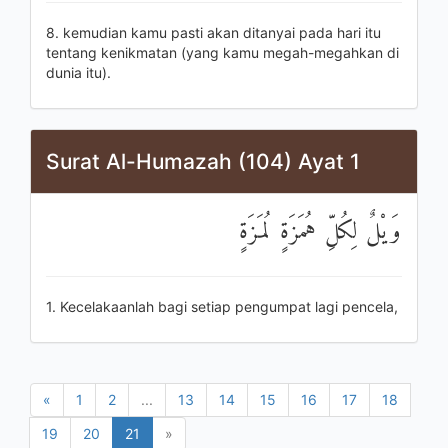
8. kemudian kamu pasti akan ditanyai pada hari itu
tentang kenikmatan (yang kamu megah-megahkan di
dunia itu).
Surat Al-Humazah (104) Ayat 1
وَيْلٌ لِكُلِّ هُمَزَةٍ لُمَزَةٍ
1. Kecelakaanlah bagi setiap pengumpat lagi pencela,
«
1
2
...
13
14
15
16
17
18
19
20
21
»