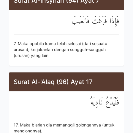
Surat Al-Insyirah (94) Ayat 7
فَإِذَا فَرَغْتَ فَانْصَبْ
7. Maka apabila kamu telah selesai (dari sesuatu
urusan), kerjakanlah dengan sungguh-sungguh
(urusan) yang lain,
Surat Al-'Alaq (96) Ayat 17
فَلْيَدْعُ نَادِيَهُ
17. Maka biarlah dia memanggil golongannya (untuk
menolongnya),