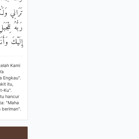
تَرَانِي وَلَٰ
رَبُّهُ لِلْجَ
إِلَيْكَ وَأَنَ
telah Kami
Ya
a Engkau".
it itu,
t-Ku".
tu hancur
ta: "Maha
 beriman".