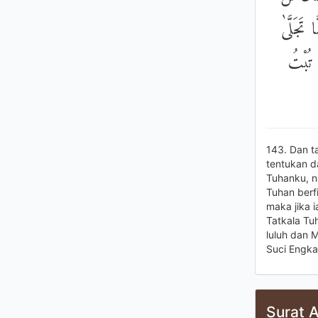
تَجَلَّىٰ
 تُبْتُ
143. Dan t
tentukan d
Tuhanku, n
Tuhan berfi
maka jika 
Tatkala Tu
luluh dan 
Suci Engka
Surat A