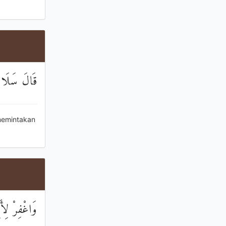
قَالَ سَلَامٌ
memintakan
وَاغْفِرْ لِأَ