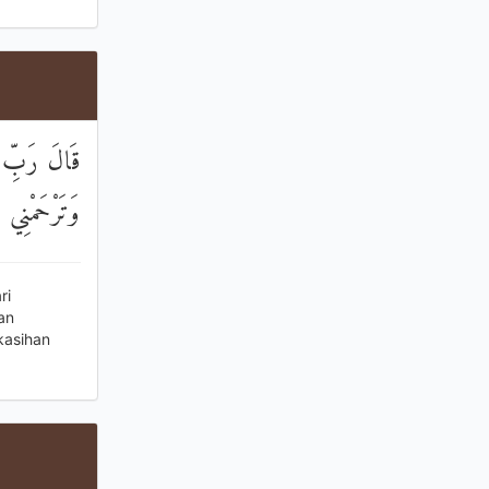
قَالَ رَبِّ إ
وَتَرْحَمْنِي
ri
an
kasihan