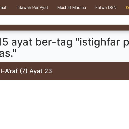
kmah
Tilawah Per Ayat
Mushaf Madina
Fatwa DSN
K
5 ayat ber-tag "istighfar 
as."
l-A’raf (7) Ayat 23