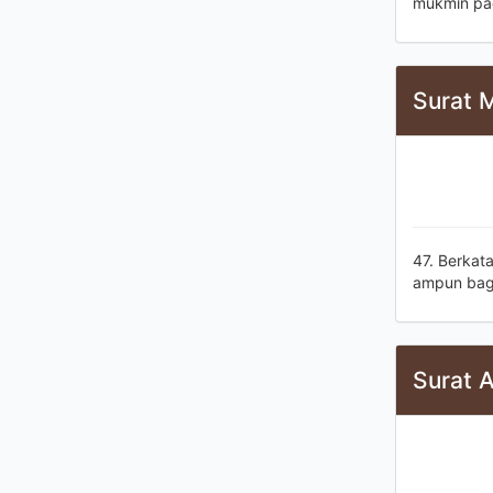
mukmin pada
Surat 
47. Berkat
ampun bag
Surat A