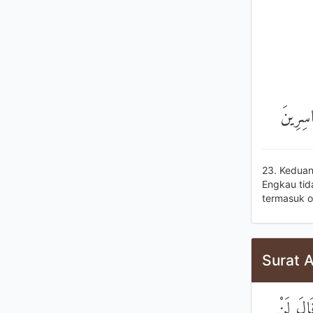
َاسِرِينَ
23. Keduany
Engkau tid
termasuk o
Surat A
َالَ لَنْ