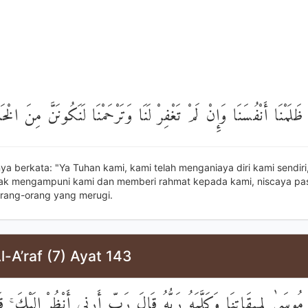
 ظَلَمْنَا أَنْفُسَنَا وَإِنْ لَمْ تَغْفِرْ لَنَا وَتَرْحَمْنَا لَنَكُونَنَّ مِنَ الْخ
a berkata: "Ya Tuhan kami, kami telah menganiaya diri kami sendiri,
ak mengampuni kami dan memberi rahmat kepada kami, niscaya pas
rang-orang yang merugi.
l-A’raf (7) Ayat 143
 مُوسَىٰ لِمِيقَاتِنَا وَكَلَّمَهُ رَبُّهُ قَالَ رَبِّ أَرِنِي أَنْظُرْ إِلَيْكَ ۚ ق