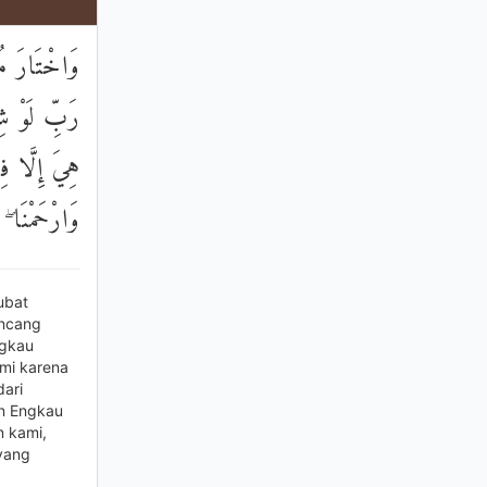
وَاخْتَارَ مُو
رَبِّ لَوْ شِئ
هِيَ إِلَّا فِ
وَارْحَمْنَا ۖ
ubat
oncang
ngkau
mi karena
ari
n Engkau
 kami,
yang