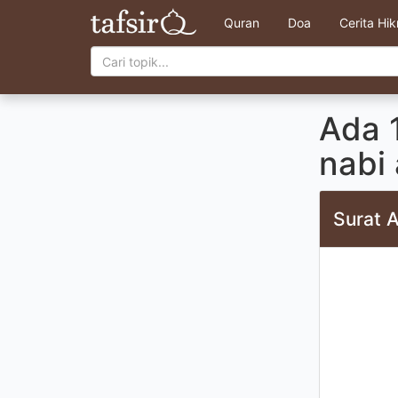
Quran
Doa
Cerita Hi
Ada 1
nabi 
Surat A