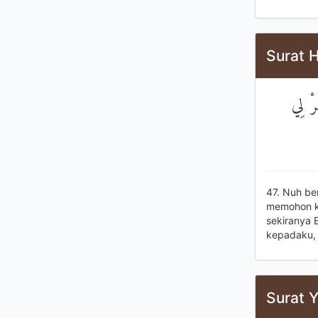
Surat H
رْ لِي
47. Nuh be
memohon ke
sekiranya 
kepadaku, 
Surat Y