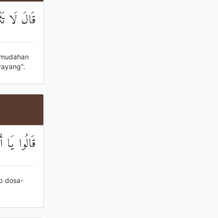
قَالَ لَا تَثْ
h-mudahan
yayang".
قَالُوا يَا أَب
p dosa-