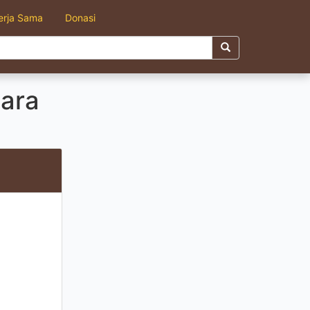
erja Sama
Donasi
para