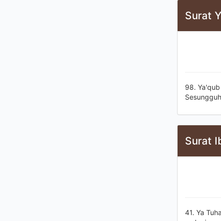
Surat Y
98. Ya'qu
Sesungguh
Surat I
41. Ya Tuh