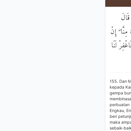
 قَالَ
مِنَّا ۖ إِنْ
غْفِرْ لَنَا
155. Dan M
kepada Kam
gempa bumi
membinasa
perbuatan 
Engkau, En
beri petun
maka ampun
sebaik-bai