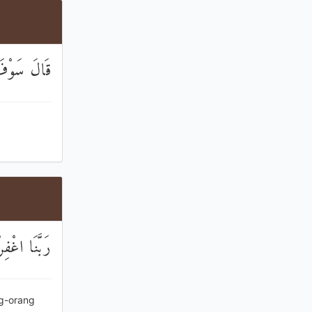
قَالَ سَوْفَ أ
رَبَّنَا اغْفِ
ng-orang