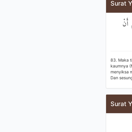
Surat Y
 أَنْ
83. Maka t
kaumnya (
menyiksa m
Dan sesung
Surat Y