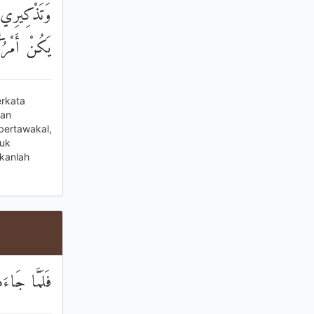
وَتَذْكِيرِي ب
يَكُنْ أَمْرُك
erkata
dan
bertawakal,
tuk
kanlah
فَلَمَّا جَاءَ