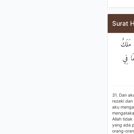
Surat H
 مَلَكٌ
مَا فِي
31. Dan a
rezeki dan
aku mengat
mengatakan
Allah tida
yang ada p
orang-oran