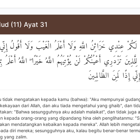
ud (11) Ayat 31
 لَكُمْ عِنْدِي خَزَائِنُ اللَّهِ وَلَا أَعْلَمُ الْغَيْبَ وَلَا أَقُولُ إِنِّي
ِلَّذِينَ تَزْدَرِي أَعْيُنُكُمْ لَنْ يُؤْتِيَهُمُ اللَّهُ خَيْرًا ۖ اللَّهُ أَعْلَمُ بِ
إِنِّي إِذًا لَمِنَ الظَّالِمِينَ
ku tidak mengatakan kepada kamu (bahwa): "Aku mempunyai guda
 kekayaan dari Allah, dan aku tiada mengetahui yang ghaib", dan tid
akan: "Bahwa sesungguhnya aku adalah malaikat", dan tidak juga 
 kepada orang-orang yang dipandang hina oleh penglihatanmu: "Se
k akan mendatangkan kebaikan kepada mereka". Allah lebih mengeta
ada diri mereka; sesungguhnya aku, kalau begitu benar-benar term
g yang zalim.