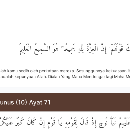
َ قَوْلُهُمْ ۘ إِنَّ الْعِزَّةَ لِلَّهِ جَمِيعًا ۚ هُوَ السَّمِيعُ الْعَلِيمُ
lah kamu sedih oleh perkataan mereka. Sesungguhnya kekuasaan i
 adalah kepunyaan Allah. Dialah Yang Maha Mendengar lagi Maha M
unus (10) Ayat 71
هِمْ نَبَأَ نُوحٍ إِذْ قَالَ لِقَوْمِهِ يَا قَوْمِ إِنْ كَانَ كَبُرَ عَلَيْكُمْ 