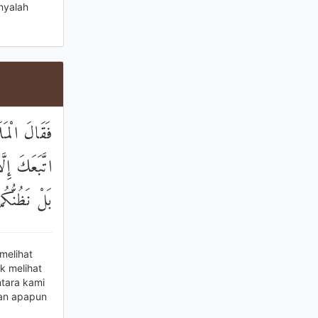
nyalah
فَقَالَ الْمَل
اتَّبَعَكَ إِل
بَلْ نَظُنُّكُ
melihat
k melihat
tara kami
han apapun