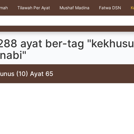
kmah
Tilawah Per Ayat
Mushaf Madina
Fatwa DSN
K
288 ayat ber-tag "kekhus
nabi"
unus (10) Ayat 65