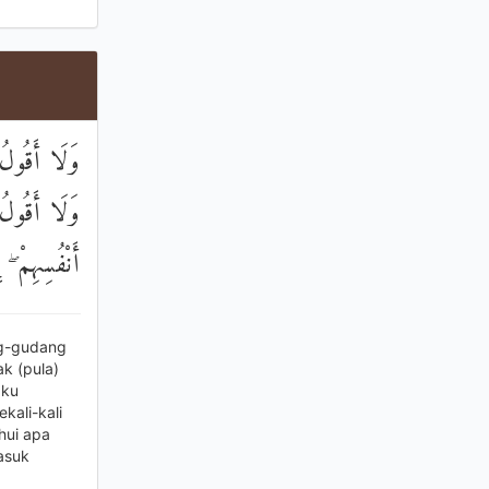
وَلَا أَقُولُ
وَلَا أَقُولُ ل
أَنْفُسِهِمْ ۖ 
ng-gudang
ak (pula)
aku
kali-kali
hui apa
asuk