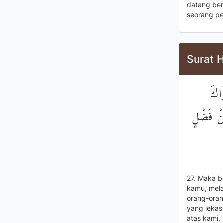
datang be
seorang pe
Surat H
َاكَ
مِنْ فَضْلٍ
27. Maka b
kamu, mela
orang-oran
yang lekas
atas kami,