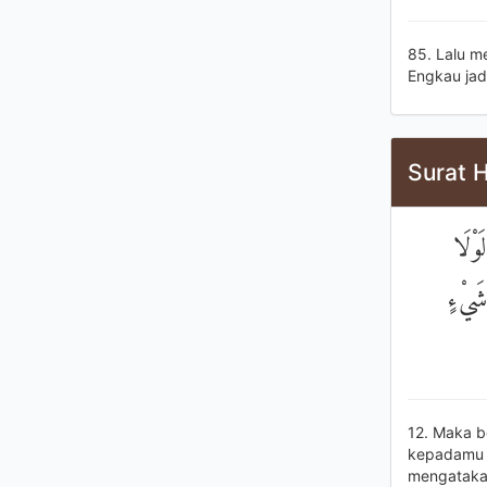
85. Lalu m
Engkau jad
Surat H
وْلَا
شَيْءٍ
12. Maka b
kepadamu 
mengatakan