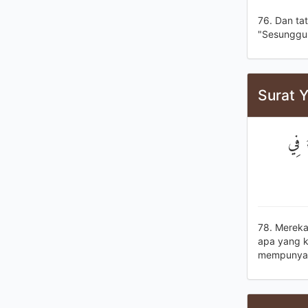
76. Dan ta
"Sesungguhn
Surat Y
ُ فِي
78. Mereka
apa yang 
mempunyai