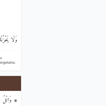
وَلَا يَحْزُنْك
tu
engetahui.
وَاتْلُ عَلَيْ