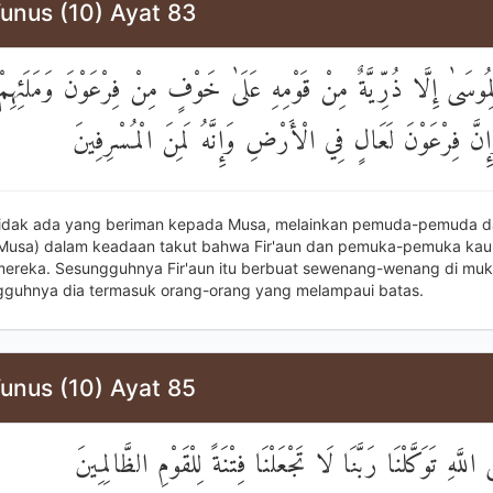
unus (10) Ayat 83
مُوسَىٰ إِلَّا ذُرِّيَّةٌ مِنْ قَوْمِهِ عَلَىٰ خَوْفٍ مِنْ فِرْعَوْنَ وَمَلَئِهِمْ
وَإِنَّ فِرْعَوْنَ لَعَالٍ فِي الْأَرْضِ وَإِنَّهُ لَمِنَ الْمُسْرِفِينَ
idak ada yang beriman kepada Musa, melainkan pemuda-pemuda da
Musa) dalam keadaan takut bahwa Fir'aun dan pemuka-pemuka ka
ereka. Sesungguhnya Fir'aun itu berbuat sewenang-wenang di muk
guhnya dia termasuk orang-orang yang melampaui batas.
unus (10) Ayat 85
اللَّهِ تَوَكَّلْنَا رَبَّنَا لَا تَجْعَلْنَا فِتْنَةً لِلْقَوْمِ الظَّالِمِينَ