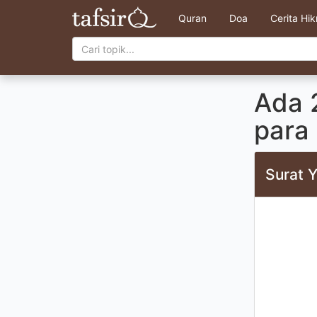
Quran
Doa
Cerita Hi
Ada 
para 
Surat Y