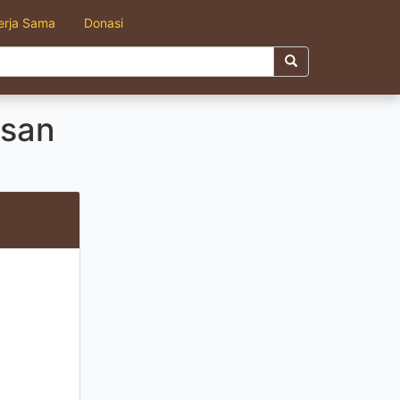
erja Sama
Donasi
usan