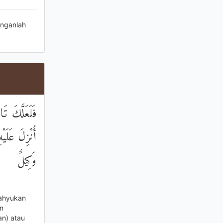
anganlah
فَلَعَلَّكَ ت
أُنْزِلَ عَلَيْ
وَكِيلٌ
wahyukan
n
n) atau