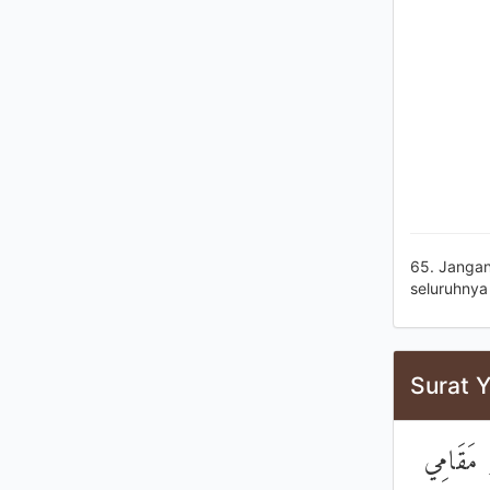
65. Jangan
seluruhnya
Surat Y
۞ مَقَامِي