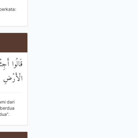
berkata:
قَالُوا أَجِئْت
الْأَرْضِ وَمَ
mi dari
 berdua
dua".