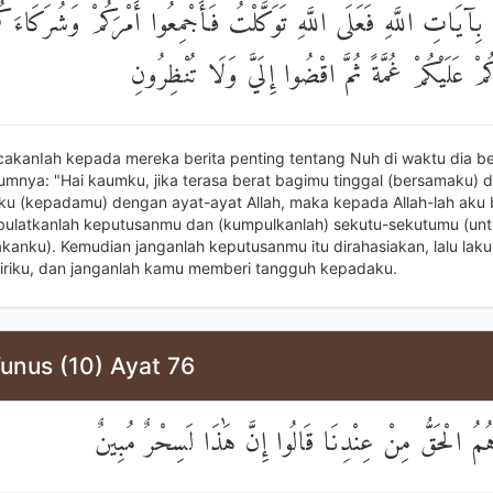
ِآيَاتِ اللَّهِ فَعَلَى اللَّهِ تَوَكَّلْتُ فَأَجْمِعُوا أَمْرَكُمْ وَشُرَكَاءَكُم
ُمْ عَلَيْكُمْ غُمَّةً ثُمَّ اقْضُوا إِلَيَّ وَلَا تُنْظِرُونِ
cakanIah kepada mereka berita penting tentang Nuh di waktu dia b
mnya: "Hai kaumku, jika terasa berat bagimu tinggal (bersamaku) 
ku (kepadamu) dengan ayat-ayat Allah, maka kepada Allah-lah aku 
 bulatkanlah keputusanmu dan (kumpulkanlah) sekutu-sekutumu (un
anku). Kemudian janganlah keputusanmu itu dirahasiakan, lalu laku
iriku, dan janganlah kamu memberi tangguh kepadaku.
unus (10) Ayat 76
هُمُ الْحَقُّ مِنْ عِنْدِنَا قَالُوا إِنَّ هَٰذَا لَسِحْرٌ مُبِينٌ