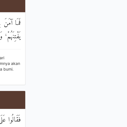
فَمَا آمَنَ لِ
يَفْتِنَهُمْ ۚ 
ri
umnya akan
a bumi.
فَقَالُوا عَلَى 