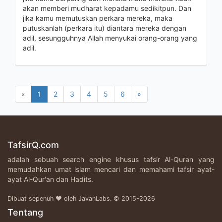
akan memberi mudharat kepadamu sedikitpun. Dan
jika kamu memutuskan perkara mereka, maka
putuskanlah (perkara itu) diantara mereka dengan
adil, sesungguhnya Allah menyukai orang-orang yang
adil.
«
1
2
3
4
5
6
»
TafsirQ.com
adalah sebuah search engine khusus tafsir Al-Quran yang
memudahkan umat islam mencari dan memahami tafsir ayat-
ayat Al-Qur'an dan Hadits.
Dibuat sepenuh ♥ oleh JavanLabs. © 2015-2026
Tentang