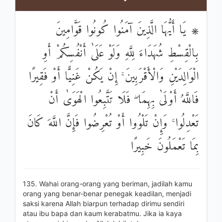
۞ يَا أَيُّهَا الَّذِينَ آمَنُوا كُونُوا قَوَّامِينَ
بِالْقِسْطِ شُهَدَاءَ لِلَّهِ وَلَوْ عَلَىٰ أَنْفُسِكُمْ أَوِ
الْوَالِدَيْنِ وَالْأَقْرَبِينَ ۚ إِنْ يَكُنْ غَنِيًّا أَوْ فَقِيرًا
فَاللَّهُ أَوْلَىٰ بِهِمَا ۖ فَلَا تَتَّبِعُوا الْهَوَىٰ أَنْ
تَعْدِلُوا ۚ وَإِنْ تَلْوُوا أَوْ تُعْرِضُوا فَإِنَّ اللَّهَ كَانَ
بِمَا تَعْمَلُونَ خَبِيرًا
135. Wahai orang-orang yang beriman, jadilah kamu
orang yang benar-benar penegak keadilan, menjadi
saksi karena Allah biarpun terhadap dirimu sendiri
atau ibu bapa dan kaum kerabatmu. Jika ia kaya