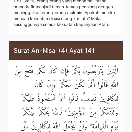
139. (yaitu) orang-orang yang mengambil orang-
orang kafir menjadi teman-teman penolong dengan
meninggalkan orang-orang mukmin. Apakah mereka
mencari kekuatan di sisi orang kafir itu? Maka
sesungguhnya semua kekuatan kepunyaan Allah.
Surat An-Nisa' (4) Ayat 141
الَّذِينَ يَتَرَبَّصُونَ بِكُمْ فَإِنْ كَانَ لَكُمْ فَتْحٌ مِنَ
اللَّهِ قَالُوا أَلَمْ نَكُنْ مَعَكُمْ وَإِنْ كَانَ
لِلْكَافِرِينَ نَصِيبٌ قَالُوا أَلَمْ نَسْتَحْوِذْ عَلَيْكُمْ
وَنَمْنَعْكُمْ مِنَ الْمُؤْمِنِينَ ۚ فَاللَّهُ يَحْكُمُ بَيْنَكُمْ
يَوْمَ الْقِيَامَةِ ۗ وَلَنْ يَجْعَلَ اللَّهُ لِلْكَافِرِينَ عَلَى