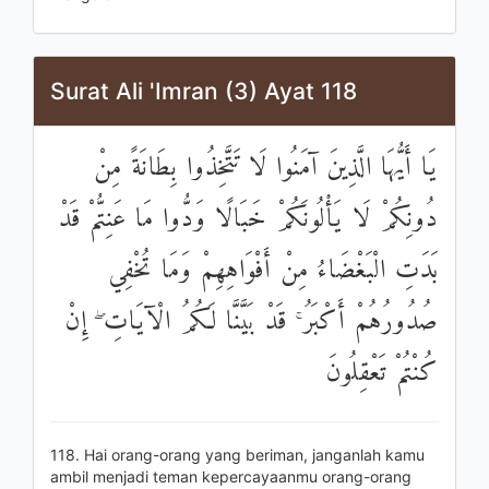
Surat Ali 'Imran (3) Ayat 118
يَا أَيُّهَا الَّذِينَ آمَنُوا لَا تَتَّخِذُوا بِطَانَةً مِنْ
دُونِكُمْ لَا يَأْلُونَكُمْ خَبَالًا وَدُّوا مَا عَنِتُّمْ قَدْ
بَدَتِ الْبَغْضَاءُ مِنْ أَفْوَاهِهِمْ وَمَا تُخْفِي
صُدُورُهُمْ أَكْبَرُ ۚ قَدْ بَيَّنَّا لَكُمُ الْآيَاتِ ۖ إِنْ
كُنْتُمْ تَعْقِلُونَ
118. Hai orang-orang yang beriman, janganlah kamu
ambil menjadi teman kepercayaanmu orang-orang