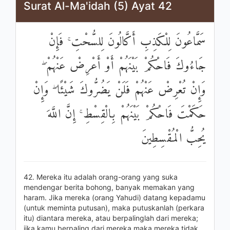
Surat Al-Ma'idah (5) Ayat 42
سَمَّاعُونَ لِلْكَذِبِ أَكَّالُونَ لِلسُّحْتِ ۚ فَإِنْ
جَاءُوكَ فَاحْكُمْ بَيْنَهُمْ أَوْ أَعْرِضْ عَنْهُمْ ۖ
وَإِنْ تُعْرِضْ عَنْهُمْ فَلَنْ يَضُرُّوكَ شَيْئًا ۖ وَإِنْ
حَكَمْتَ فَاحْكُمْ بَيْنَهُمْ بِالْقِسْطِ ۚ إِنَّ اللَّهَ
يُحِبُّ الْمُقْسِطِينَ
42. Mereka itu adalah orang-orang yang suka
mendengar berita bohong, banyak memakan yang
haram. Jika mereka (orang Yahudi) datang kepadamu
(untuk meminta putusan), maka putuskanlah (perkara
itu) diantara mereka, atau berpalinglah dari mereka;
jika kamu berpaling dari mereka maka mereka tidak