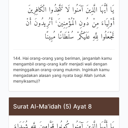
يَا أَيُّهَا الَّذِينَ آمَنُوا لَا تَتَّخِذُوا الْكَافِرِينَ
أَوْلِيَاءَ مِنْ دُونِ الْمُؤْمِنِينَ ۚ أَتُرِيدُونَ أَنْ
تَجْعَلُوا لِلَّهِ عَلَيْكُمْ سُلْطَانًا مُبِينًا
144. Hai orang-orang yang beriman, janganlah kamu
mengambil orang-orang kafir menjadi wali dengan
meninggalkan orang-orang mukmin. Inginkah kamu
mengadakan alasan yang nyata bagi Allah (untuk
menyiksamu)?
Surat Al-Ma'idah (5) Ayat 8
يَا أَيُّهَا الَّذِينَ آمَنُوا كُونُوا قَوَّامِينَ لِلَّهِ شُهَدَاءَ