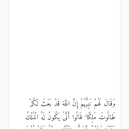
وَقَالَ لَهُمْ نَبِيُّهُمْ إِنَّ اللَّهَ قَدْ بَعَثَ لَكُمْ
طَالُوتَ مَلِكًا ۚ قَالُوا أَنَّىٰ يَكُونُ لَهُ الْمُلْكُ