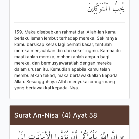
يُحِبُّ الْمُتَوَكِّلِينَ
159. Maka disebabkan rahmat dari Allah-lah kamu
berlaku lemah lembut terhadap mereka. Sekiranya
kamu bersikap keras lagi berhati kasar, tentulah
mereka menjauhkan diri dari sekelilingmu. Karena itu
maafkanlah mereka, mohonkanlah ampun bagi
mereka, dan bermusyawaratlah dengan mereka
dalam urusan itu. Kemudian apabila kamu telah
membulatkan tekad, maka bertawakkallah kepada
Allah. Sesungguhnya Allah menyukai orang-orang
yang bertawakkal kepada-Nya.
Surat An-Nisa' (4) Ayat 58
۞ إِنَّ اللَّهَ يَأْمُرُكُمْ أَنْ تُؤَدُّوا الْأَمَانَاتِ إِلَىٰ