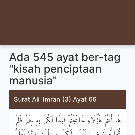
Ada 545 ayat ber-tag
"kisah penciptaan
manusia"
Surat Ali 'Imran (3) Ayat 66
هَا أَنْتُمْ هَٰؤُلَاءِ حَاجَجْتُمْ فِيمَا لَكُمْ بِهِ عِلْمٌ فَلِمَ
تُحَاجُّونَ فِيمَا لَيْسَ لَكُمْ بِهِ عِلْمٌ ۚ وَاللَّهُ يَعْلَمُ