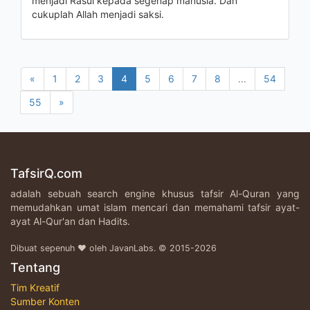
menjadi Rasul kepada segenap manusia. Dan
cukuplah Allah menjadi saksi.
«
1
2
3
4
5
6
7
8
...
54
55
»
TafsirQ.com
adalah sebuah search engine khusus tafsir Al-Quran yang
memudahkan umat islam mencari dan memahami tafsir ayat-
ayat Al-Qur'an dan Hadits.
Dibuat sepenuh ♥ oleh JavanLabs. © 2015-2026
Tentang
Tim Kreatif
Sumber Konten