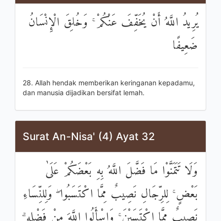
يُرِيدُ اللَّهُ أَنْ يُخَفِّفَ عَنْكُمْ ۚ وَخُلِقَ الْإِنْسَانُ
ضَعِيفًا
28. Allah hendak memberikan keringanan kepadamu,
dan manusia dijadikan bersifat lemah.
Surat An-Nisa' (4) Ayat 32
وَلَا تَتَمَنَّوْا مَا فَضَّلَ اللَّهُ بِهِ بَعْضَكُمْ عَلَىٰ
بَعْضٍ ۚ لِلرِّجَالِ نَصِيبٌ مِمَّا اكْتَسَبُوا ۖ وَلِلنِّسَاءِ
نَصِيبٌ مِمَّا اكْتَسَبْنَ ۚ وَاسْأَلُوا اللَّهَ مِنْ فَضْلِهِ ۗ