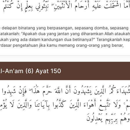
 أَمَّا اشْتَمَلَتْ عَلَيْهِ أَرْحَامُ الْأُنْثَيَيْنِ ۖ نَبِّئُونِي بِعِلْمٍ إِنْ كُنْتُم
u) delapan binatang yang berpasangan, sepasang domba, sepasang 
atakanlah: "Apakah dua yang jantan yang diharamkan Allah atauka
aukah yang ada dalam kandungan dua betinanya?" Terangkanlah ke
dasar pengetahuan jika kamu memang orang-orang yang benar,
Al-An'am (6) Ayat 150
ُهَدَاءَكُمُ الَّذِينَ يَشْهَدُونَ أَنَّ اللَّهَ حَرَّمَ هَٰذَا ۖ فَإِنْ شَهِدُوا 
ُمْ ۚ وَلَا تَتَّبِعْ أَهْوَاءَ الَّذِينَ كَذَّبُوا بِآيَاتِنَا وَالَّذِينَ لَا يُؤْمِ
هُمْ بِرَبِّهِمْ يَعْدِلُونَ