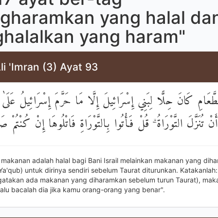
gharamkan yang halal da
halalkan yang haram"
li 'Imran (3) Ayat 93
امِ كَانَ حِلًّا لِبَنِي إِسْرَائِيلَ إِلَّا مَا حَرَّمَ إِسْرَائِيلُ عَلَىٰ نَ
نْ تُنَزَّلَ التَّوْرَاةُ ۗ قُلْ فَأْتُوا بِالتَّوْرَاةِ فَاتْلُوهَا إِنْ كُنْتُمْ ص
makanan adalah halal bagi Bani Israil melainkan makanan yang dih
 (Ya'qub) untuk dirinya sendiri sebelum Taurat diturunkan. Katakanlah:
atakan ada makanan yang diharamkan sebelum turun Taurat), mak
 lalu bacalah dia jika kamu orang-orang yang benar".