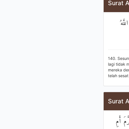
Surat 
لَّهُ
140. Sesu
lagi tidak
mereka de
telah sesa
Surat 
َمَ أَمِ