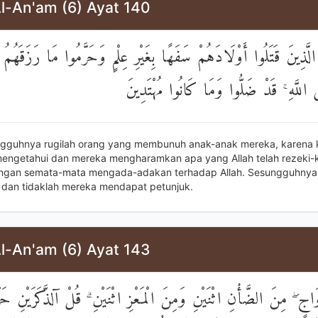
Al-An'am (6) Ayat 140
َّذِينَ قَتَلُوا أَوْلَادَهُمْ سَفَهًا بِغَيْرِ عِلْمٍ وَحَرَّمُوا مَا رَزَقَهُمُ ال
َى اللَّهِ ۚ قَدْ ضَلُّوا وَمَا كَانُوا مُهْتَدِينَ
ngguhnya rugilah orang yang membunuh anak-anak mereka, karena
 mengetahui dan mereka mengharamkan apa yang Allah telah rezeki
ngan semata-mata mengada-adakan terhadap Allah. Sesungguhnya
t dan tidaklah mereka mendapat petunjuk.
Al-An'am (6) Ayat 143
ْوَاجٍ ۖ مِنَ الضَّأْنِ اثْنَيْنِ وَمِنَ الْمَعْزِ اثْنَيْنِ ۗ قُلْ آلذَّكَرَيْنِ حَرّ