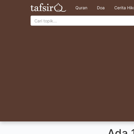
Quran
Doa
Cerita Hi
Ada 1