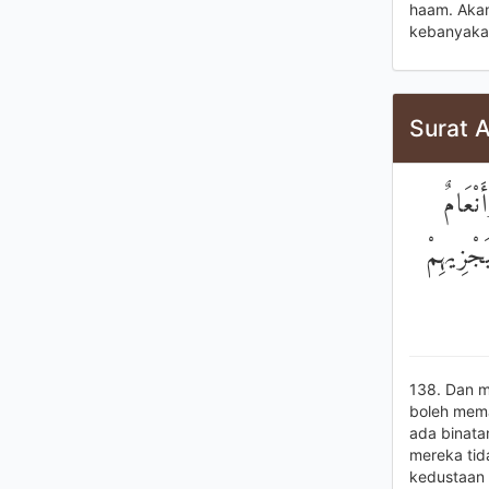
haam. Akan
kebanyakan
Surat 
نْعَامٌ
َجْزِيهِمْ
138. Dan m
boleh mema
ada binata
mereka ti
kedustaan 