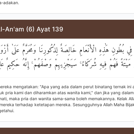
a-adakan.
Al-An'am (6) Ayat 139
ا فِي بُطُونِ هَٰذِهِ الْأَنْعَامِ خَالِصَةٌ لِذُكُورِنَا وَمُحَرَّمٌ عَلَىٰ أَزْو
مَيْتَةً فَهُمْ فِيهِ شُرَكَاءُ ۚ سَيَجْزِيهِمْ وَصْفَهُمْ ۚ إِنَّهُ حَكِيمٌ عَلِ
ereka mengatakan: "Apa yang ada dalam perut binatang ternak ini 
uk pria kami dan diharamkan atas wanita kami," dan jika yang dalam 
 mati, maka pria dan wanita sama-sama boleh memakannya. Kelak All
ereka terhadap ketetapan mereka. Sesungguhnya Allah Maha Bijak
etahui.