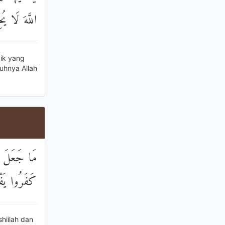
اللَّهَ لَا يُح
ik yang
uhnya Allah
مَا جَعَلَ ال
كَفَرُوا يَفْ
shiilah dan