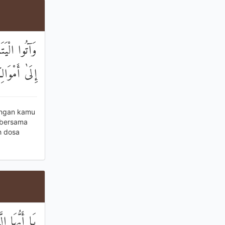
وَآتُوا الْيَتَ
إِلَىٰ أَمْوَا
angan kamu
 bersama
h dosa
يَا أَيُّهَا ا