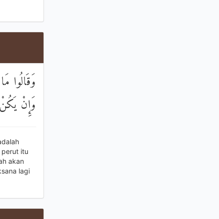
وَقَالُوا مَ ۖ
وَإِنْ يَكُنْ 
adalah
perut itu
ah akan
sana lagi