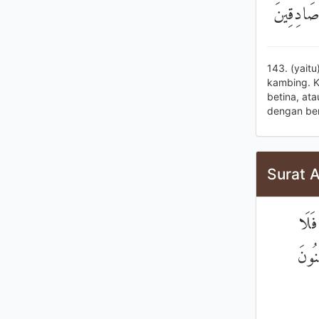
ْ صَادِقِينَ
143. (yait
kambing. K
betina, at
dengan ber
Surat 
فَلَا
نُونَ