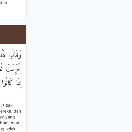
 dan
وَقَالُوا هَٰذ
حُرِّمَتْ ظُهُ
بِمَا كَانُوا 
; tidak
ereka, dan
ak yang
buat-buat
g selalu