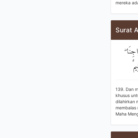
mereka ad
Surat 
َاجِنَا
يمٌ
139. Dan m
khusus unt
dilahirkan
membalas m
Maha Meng