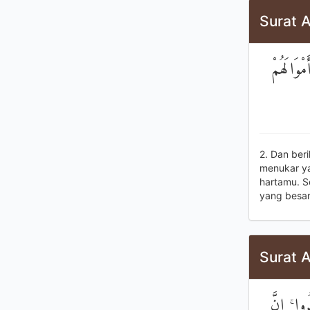
Surat A
مْوَالَهُمْ
2. Dan ber
menukar y
hartamu. S
yang besar
Surat A
وا ۚ إِنَّ