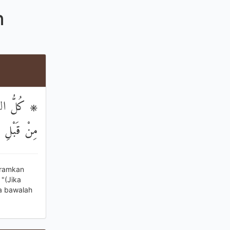
n
كُلُّ الطَّعَ
مِنْ قَبْلِ أَ
aramkan
 "(Jika
a bawalah