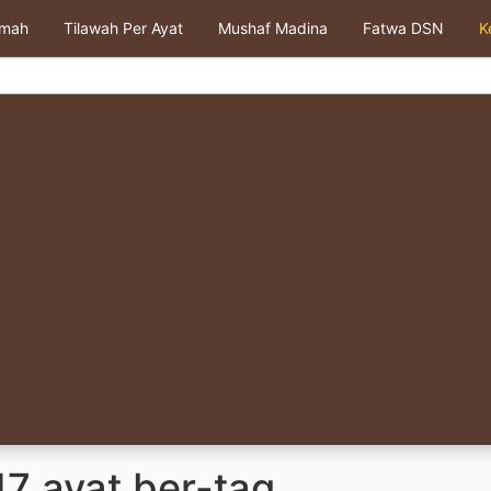
kmah
Tilawah Per Ayat
Mushaf Madina
Fatwa DSN
K
7 ayat ber-tag