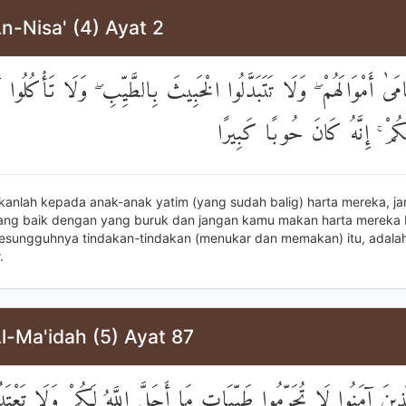
n-Nisa' (4) Ayat 2
امَىٰ أَمْوَالَهُمْ ۖ وَلَا تَتَبَدَّلُوا الْخَبِيثَ بِالطَّيِّبِ ۖ وَلَا تَأْكُلُوا أَ
لِكُمْ ۚ إِنَّهُ كَانَ حُوبًا كَبِيرًا
ikanlah kepada anak-anak yatim (yang sudah balig) harta mereka, j
ang baik dengan yang buruk dan jangan kamu makan harta mereka
esungguhnya tindakan-tindakan (menukar dan memakan) itu, adala
.
l-Ma'idah (5) Ayat 87
لَّذِينَ آمَنُوا لَا تُحَرِّمُوا طَيِّبَاتِ مَا أَحَلَّ اللَّهُ لَكُمْ وَلَا تَعْتَدُ