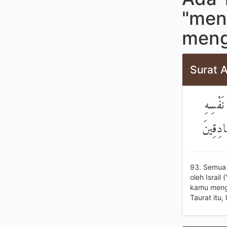
"men
meng
Surat A
۞ فْسِهِ
َادِقِينَ
93. Semua 
oleh Israil
kamu meng
Taurat itu,