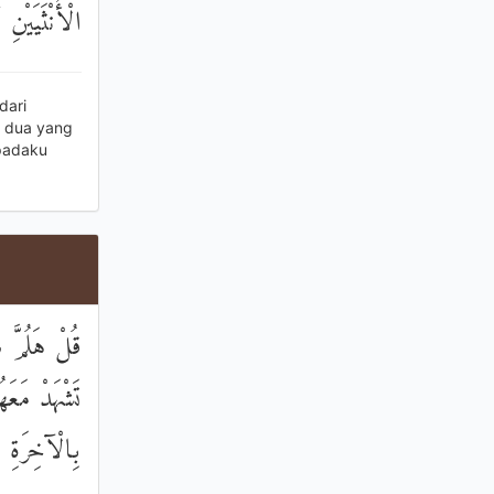
الْأُنْثَيَيْنِ
dari
h dua yang
padaku
قُلْ هَلُمَّ ش
تَشْهَدْ مَعَه
بِالْآخِرَةِ وَ