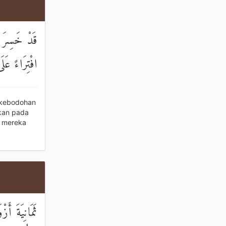
قَدْ خَسِرَ ال
افْتِرَاءً عَل
 kebodohan
-kan pada
 mereka
ثَمَانِيَةَ أَز