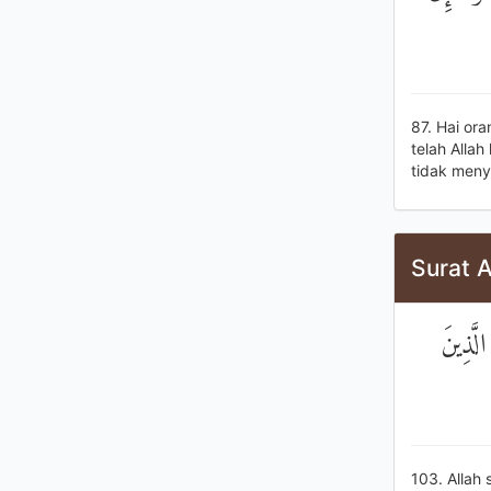
87. Hai or
telah Alla
tidak meny
Surat A
لَّذِينَ
103. Allah 