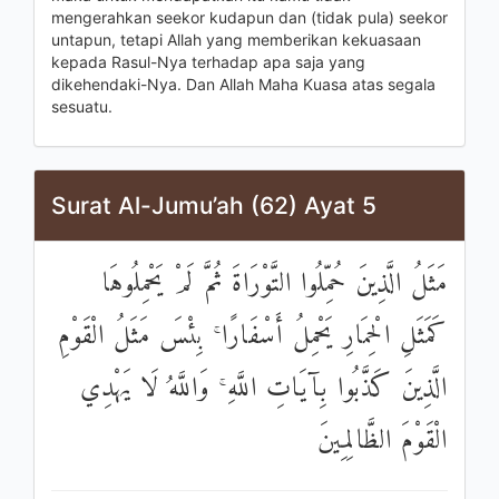
mengerahkan seekor kudapun dan (tidak pula) seekor
untapun, tetapi Allah yang memberikan kekuasaan
kepada Rasul-Nya terhadap apa saja yang
dikehendaki-Nya. Dan Allah Maha Kuasa atas segala
sesuatu.
Surat Al-Jumu’ah (62) Ayat 5
مَثَلُ الَّذِينَ حُمِّلُوا التَّوْرَاةَ ثُمَّ لَمْ يَحْمِلُوهَا
كَمَثَلِ الْحِمَارِ يَحْمِلُ أَسْفَارًا ۚ بِئْسَ مَثَلُ الْقَوْمِ
الَّذِينَ كَذَّبُوا بِآيَاتِ اللَّهِ ۚ وَاللَّهُ لَا يَهْدِي
الْقَوْمَ الظَّالِمِينَ