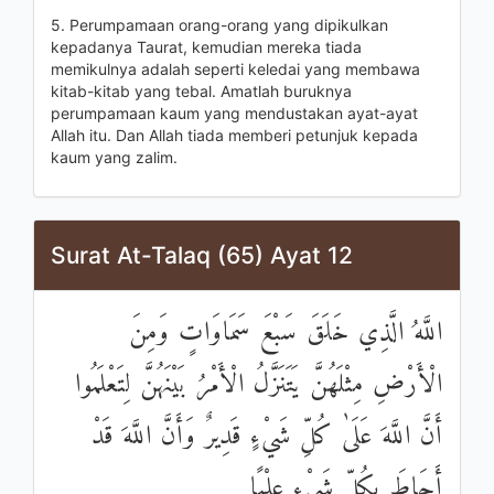
5. Perumpamaan orang-orang yang dipikulkan
kepadanya Taurat, kemudian mereka tiada
memikulnya adalah seperti keledai yang membawa
kitab-kitab yang tebal. Amatlah buruknya
perumpamaan kaum yang mendustakan ayat-ayat
Allah itu. Dan Allah tiada memberi petunjuk kepada
kaum yang zalim.
Surat At-Talaq (65) Ayat 12
اللَّهُ الَّذِي خَلَقَ سَبْعَ سَمَاوَاتٍ وَمِنَ
الْأَرْضِ مِثْلَهُنَّ يَتَنَزَّلُ الْأَمْرُ بَيْنَهُنَّ لِتَعْلَمُوا
أَنَّ اللَّهَ عَلَىٰ كُلِّ شَيْءٍ قَدِيرٌ وَأَنَّ اللَّهَ قَدْ
أَحَاطَ بِكُلِّ شَيْءٍ عِلْمًا