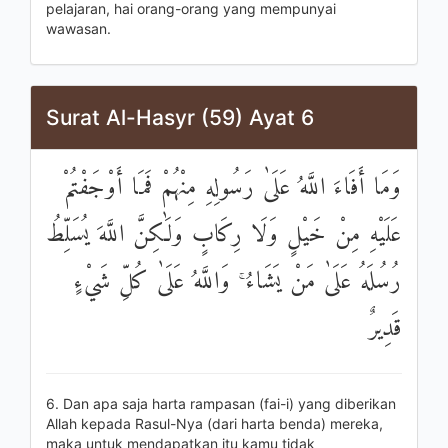
pelajaran, hai orang-orang yang mempunyai
wawasan.
Surat Al-Hasyr (59) Ayat 6
وَمَا أَفَاءَ اللَّهُ عَلَىٰ رَسُولِهِ مِنْهُمْ فَمَا أَوْجَفْتُمْ
عَلَيْهِ مِنْ خَيْلٍ وَلَا رِكَابٍ وَلَٰكِنَّ اللَّهَ يُسَلِّطُ
رُسُلَهُ عَلَىٰ مَنْ يَشَاءُ ۚ وَاللَّهُ عَلَىٰ كُلِّ شَيْءٍ
قَدِيرٌ
6. Dan apa saja harta rampasan (fai-i) yang diberikan
Allah kepada Rasul-Nya (dari harta benda) mereka,
maka untuk mendapatkan itu kamu tidak