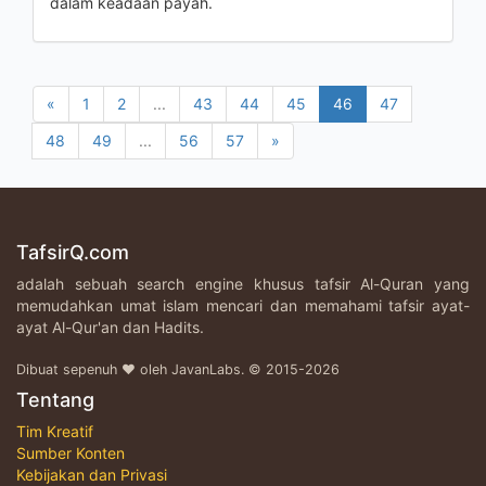
dalam keadaan payah.
«
1
2
...
43
44
45
46
47
48
49
...
56
57
»
TafsirQ.com
adalah sebuah search engine khusus tafsir Al-Quran yang
memudahkan umat islam mencari dan memahami tafsir ayat-
ayat Al-Qur'an dan Hadits.
Dibuat sepenuh ♥ oleh JavanLabs. © 2015-2026
Tentang
Tim Kreatif
Sumber Konten
Kebijakan dan Privasi