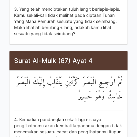
3. Yang telah menciptakan tujuh langit berlapis-lapis.
Kamu sekali-kali tidak melihat pada ciptaan Tuhan
Yang Maha Pemurah sesuatu yang tidak seimbang.
Maka lihatlah berulang-ulang, adakah kamu lihat
sesuatu yang tidak seimbang?
Surat Al-Mulk (67) Ayat 4
ثُمَّ ارْجِعِ الْبَصَرَ كَرَّتَيْنِ يَنْقَلِبْ إِلَيْكَ الْبَصَرُ
خَاسِئًا وَهُوَ حَسِيرٌ
4. Kemudian pandanglah sekali lagi niscaya
penglihatanmu akan kembali kepadamu dengan tidak
menemukan sesuatu cacat dan penglihatanmu itupun