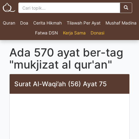
Quran
Doa
Cerita Hikmah
Tilawah Per Ayat
Mushaf Madina
Fatwa DSN
Kerja Sama
Donasi
Ada 570 ayat ber-tag
"mukjizat al qur'an"
Surat Al-Waqi’ah (56) Ayat 75