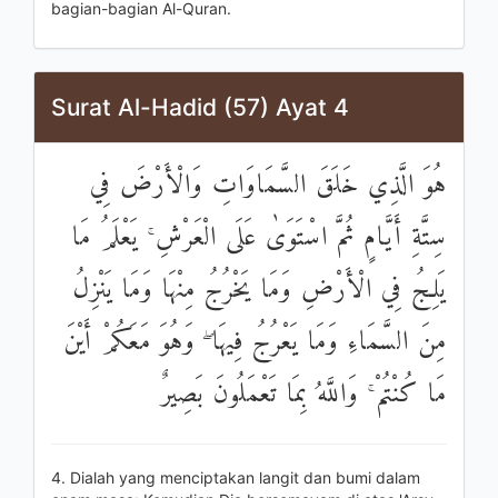
bagian-bagian Al-Quran.
Surat Al-Hadid (57) Ayat 4
هُوَ الَّذِي خَلَقَ السَّمَاوَاتِ وَالْأَرْضَ فِي
سِتَّةِ أَيَّامٍ ثُمَّ اسْتَوَىٰ عَلَى الْعَرْشِ ۚ يَعْلَمُ مَا
يَلِجُ فِي الْأَرْضِ وَمَا يَخْرُجُ مِنْهَا وَمَا يَنْزِلُ
مِنَ السَّمَاءِ وَمَا يَعْرُجُ فِيهَا ۖ وَهُوَ مَعَكُمْ أَيْنَ
مَا كُنْتُمْ ۚ وَاللَّهُ بِمَا تَعْمَلُونَ بَصِيرٌ
4. Dialah yang menciptakan langit dan bumi dalam