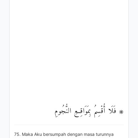
۞ فَلَا أُقْسِمُ بِمَوَاقِعِ النُّجُومِ
75. Maka Aku bersumpah dengan masa turunnya