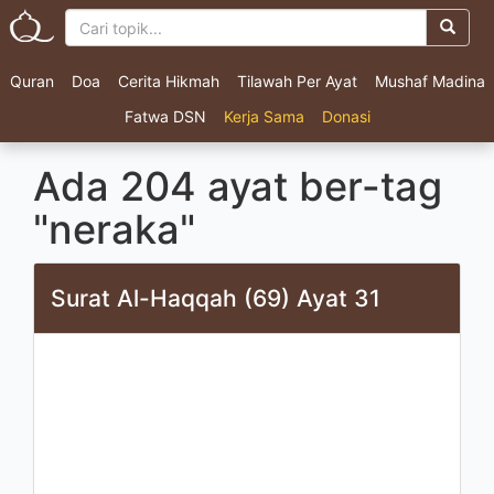
Quran
Doa
Cerita Hikmah
Tilawah Per Ayat
Mushaf Madina
Fatwa DSN
Kerja Sama
Donasi
Ada 204 ayat ber-tag
"neraka"
Surat Al-Haqqah (69) Ayat 31