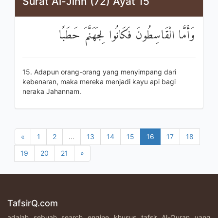
Surat Al-Jinn (72) Ayat 15
وَأَمَّا الْقَاسِطُونَ فَكَانُوا لِجَهَنَّمَ حَطَبًا
15. Adapun orang-orang yang menyimpang dari
kebenaran, maka mereka menjadi kayu api bagi
neraka Jahannam.
«
1
2
...
13
14
15
16
17
18
19
20
21
»
TafsirQ.com
adalah sebuah search engine khusus tafsir Al-Quran yang