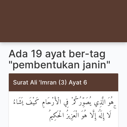
Ada 19 ayat ber-tag
"pembentukan janin"
Surat Ali 'Imran (3) Ayat 6
هُوَ الَّذِي يُصَوِّرُكُمْ فِي الْأَرْحَامِ كَيْفَ يَشَاءُ
ۚ لَا إِلَٰهَ إِلَّا هُوَ الْعَزِيزُ الْحَكِيمُ