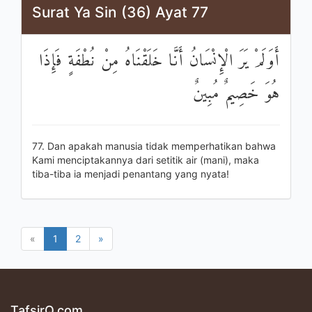
Surat Ya Sin (36) Ayat 77
أَوَلَمْ يَرَ الْإِنْسَانُ أَنَّا خَلَقْنَاهُ مِنْ نُطْفَةٍ فَإِذَا
هُوَ خَصِيمٌ مُبِينٌ
77. Dan apakah manusia tidak memperhatikan bahwa
Kami menciptakannya dari setitik air (mani), maka
tiba-tiba ia menjadi penantang yang nyata!
«
1
2
»
TafsirQ.com