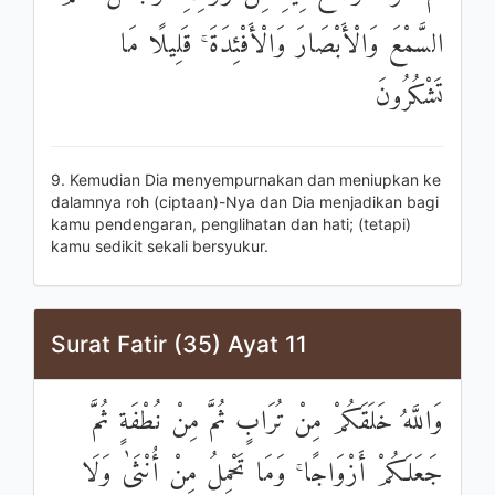
السَّمْعَ وَالْأَبْصَارَ وَالْأَفْئِدَةَ ۚ قَلِيلًا مَا
تَشْكُرُونَ
9. Kemudian Dia menyempurnakan dan meniupkan ke
dalamnya roh (ciptaan)-Nya dan Dia menjadikan bagi
kamu pendengaran, penglihatan dan hati; (tetapi)
kamu sedikit sekali bersyukur.
Surat Fatir (35) Ayat 11
وَاللَّهُ خَلَقَكُمْ مِنْ تُرَابٍ ثُمَّ مِنْ نُطْفَةٍ ثُمَّ
جَعَلَكُمْ أَزْوَاجًا ۚ وَمَا تَحْمِلُ مِنْ أُنْثَىٰ وَلَا