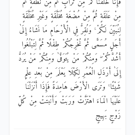
فَإِنَّا خَلَقْنَاكُمْ مِنْ تُرَابٍ ثُمَّ مِنْ نُطْفَةٍ ثُمَّ
مِنْ عَلَقَةٍ ثُمَّ مِنْ مُضْغَةٍ مُخَلَّقَةٍ وَغَيْرِ مُخَلَّقَةٍ
لِنُبَيِّنَ لَكُمْ ۚ وَنُقِرُّ فِي الْأَرْحَامِ مَا نَشَاءُ إِلَىٰ
أَجَلٍ مُسَمًّى ثُمَّ نُخْرِجُكُمْ طِفْلًا ثُمَّ لِتَبْلُغُوا
أَشُدَّكُمْ ۖ وَمِنْكُمْ مَنْ يُتَوَفَّىٰ وَمِنْكُمْ مَنْ يُرَدُّ
إِلَىٰ أَرْذَلِ الْعُمُرِ لِكَيْلَا يَعْلَمَ مِنْ بَعْدِ عِلْمٍ
شَيْئًا ۚ وَتَرَى الْأَرْضَ هَامِدَةً فَإِذَا أَنْزَلْنَا
عَلَيْهَا الْمَاءَ اهْتَزَّتْ وَرَبَتْ وَأَنْبَتَتْ مِنْ كُلِّ
زَوْجٍ بَهِيجٍ