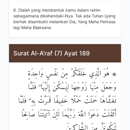
6. Dialah yang membentuk kamu dalam rahim
sebagaimana dikehendaki-Nya. Tak ada Tuhan (yang
berhak disembah) melainkan Dia, Yang Maha Perkasa
lagi Maha Bijaksana.
Surat Al-A’raf (7) Ayat 189
۞ هُوَ الَّذِي خَلَقَكُمْ مِنْ نَفْسٍ وَاحِدَةٍ
وَجَعَلَ مِنْهَا زَوْجَهَا لِيَسْكُنَ إِلَيْهَا ۖ فَلَمَّا
تَغَشَّاهَا حَمَلَتْ حَمْلًا خَفِيفًا فَمَرَّتْ بِهِ ۖ فَلَمَّا
أَثْقَلَتْ دَعَوَا اللَّهَ رَبَّهُمَا لَئِنْ آتَيْتَنَا صَالِحًا
لَنَكُونَنَّ مِنَ الشَّاكِرِينَ