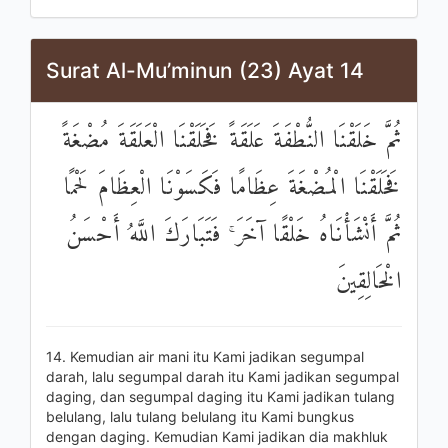
Surat Al-Mu’minun (23) Ayat 14
ثُمَّ خَلَقْنَا النُّطْفَةَ عَلَقَةً فَخَلَقْنَا الْعَلَقَةَ مُضْغَةً
فَخَلَقْنَا الْمُضْغَةَ عِظَامًا فَكَسَوْنَا الْعِظَامَ لَحْمًا
ثُمَّ أَنْشَأْنَاهُ خَلْقًا آخَرَ ۚ فَتَبَارَكَ اللَّهُ أَحْسَنُ
الْخَالِقِينَ
14. Kemudian air mani itu Kami jadikan segumpal
darah, lalu segumpal darah itu Kami jadikan segumpal
daging, dan segumpal daging itu Kami jadikan tulang
belulang, lalu tulang belulang itu Kami bungkus
dengan daging. Kemudian Kami jadikan dia makhluk