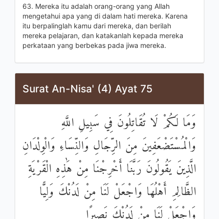
63. Mereka itu adalah orang-orang yang Allah
mengetahui apa yang di dalam hati mereka. Karena
itu berpalinglah kamu dari mereka, dan berilah
mereka pelajaran, dan katakanlah kepada mereka
perkataan yang berbekas pada jiwa mereka.
Surat An-Nisa' (4) Ayat 75
وَمَا لَكُمْ لَا تُقَاتِلُونَ فِي سَبِيلِ اللَّهِ
وَالْمُسْتَضْعَفِينَ مِنَ الرِّجَالِ وَالنِّسَاءِ وَالْوِلْدَانِ
الَّذِينَ يَقُولُونَ رَبَّنَا أَخْرِجْنَا مِنْ هَٰذِهِ الْقَرْيَةِ
الظَّالِمِ أَهْلُهَا وَاجْعَلْ لَنَا مِنْ لَدُنْكَ وَلِيًّا
وَاجْعَلْ لَنَا مِنْ لَدُنْكَ نَصِيرًا