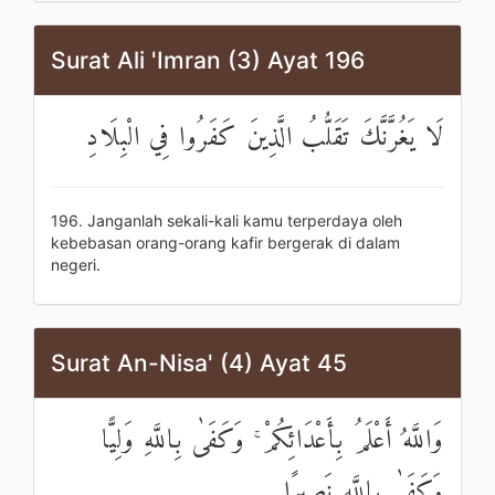
Surat Ali 'Imran (3) Ayat 196
لَا يَغُرَّنَّكَ تَقَلُّبُ الَّذِينَ كَفَرُوا فِي الْبِلَادِ
196. Janganlah sekali-kali kamu terperdaya oleh
kebebasan orang-orang kafir bergerak di dalam
negeri.
Surat An-Nisa' (4) Ayat 45
وَاللَّهُ أَعْلَمُ بِأَعْدَائِكُمْ ۚ وَكَفَىٰ بِاللَّهِ وَلِيًّا
وَكَفَىٰ بِاللَّهِ نَصِيرًا