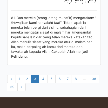
81. Dan mereka (orang-orang munafik) mengatakan: "
(Kewajiban kami hanyalah) taat". Tetapi apabila
mereka telah pergi dari sisimu, sebahagian dari
mereka mengatur siasat di malam hari (mengambil
keputusan) lain dari yang telah mereka katakan tadi.
Allah menulis siasat yang mereka atur di malam hari
itu, maka berpalinglah kamu dari mereka dan
tawakallah kepada Allah. Cukuplah Allah menjadi
Pelindung.
«
1
2
3
4
5
6
7
8
...
38
39
»