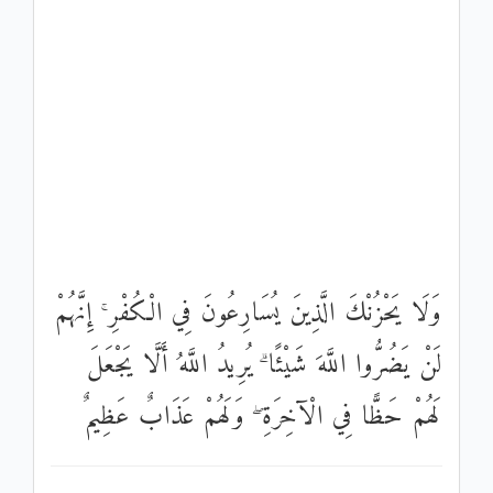
وَلَا يَحْزُنْكَ الَّذِينَ يُسَارِعُونَ فِي الْكُفْرِ ۚ إِنَّهُمْ
لَنْ يَضُرُّوا اللَّهَ شَيْئًا ۗ يُرِيدُ اللَّهُ أَلَّا يَجْعَلَ
لَهُمْ حَظًّا فِي الْآخِرَةِ ۖ وَلَهُمْ عَذَابٌ عَظِيمٌ