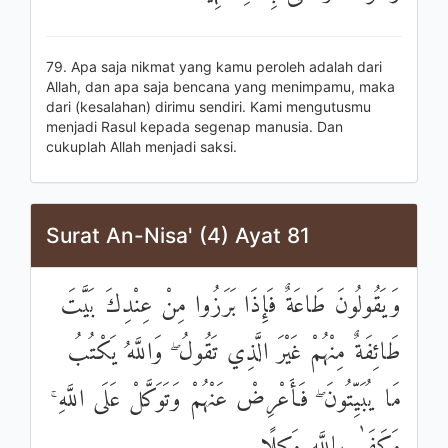
79. Apa saja nikmat yang kamu peroleh adalah dari
Allah, dan apa saja bencana yang menimpamu, maka
dari (kesalahan) dirimu sendiri. Kami mengutusmu
menjadi Rasul kepada segenap manusia. Dan
cukuplah Allah menjadi saksi.
Surat An-Nisa' (4) Ayat 81
وَيَقُولُونَ طَاعَةٌ فَإِذَا بَرَزُوا مِنْ عِنْدِكَ بَيَّتَ
طَائِفَةٌ مِنْهُمْ غَيْرَ الَّذِي تَقُولُ ۖ وَاللَّهُ يَكْتُبُ
مَا يُبَيِّتُونَ ۖ فَأَعْرِضْ عَنْهُمْ وَتَوَكَّلْ عَلَى اللَّهِ ۚ
وَكَفَىٰ بِاللَّهِ وَكِيلًا