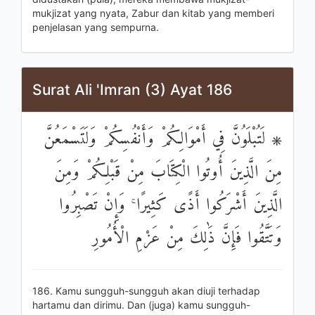
mukjizat yang nyata, Zabur dan kitab yang memberi
penjelasan yang sempurna.
Surat Ali 'Imran (3) Ayat 186
۞ لَتُبْلَوُنَّ فِي أَمْوَالِكُمْ وَأَنْفُسِكُمْ وَلَتَسْمَعُنَّ
مِنَ الَّذِينَ أُوتُوا الْكِتَابَ مِنْ قَبْلِكُمْ وَمِنَ
الَّذِينَ أَشْرَكُوا أَذًى كَثِيرًا ۚ وَإِنْ تَصْبِرُوا
وَتَتَّقُوا فَإِنَّ ذَٰلِكَ مِنْ عَزْمِ الْأُمُورِ
186. Kamu sungguh-sungguh akan diuji terhadap
hartamu dan dirimu. Dan (juga) kamu sungguh-