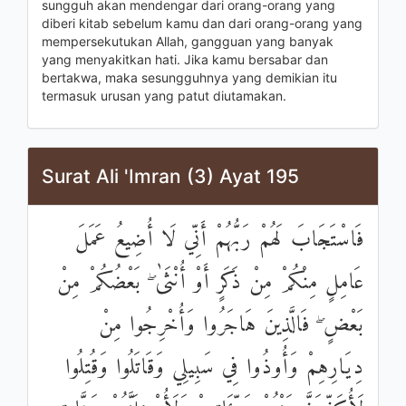
sungguh akan mendengar dari orang-orang yang
diberi kitab sebelum kamu dan dari orang-orang yang
mempersekutukan Allah, gangguan yang banyak
yang menyakitkan hati. Jika kamu bersabar dan
bertakwa, maka sesungguhnya yang demikian itu
termasuk urusan yang patut diutamakan.
Surat Ali 'Imran (3) Ayat 195
فَاسْتَجَابَ لَهُمْ رَبُّهُمْ أَنِّي لَا أُضِيعُ عَمَلَ
عَامِلٍ مِنْكُمْ مِنْ ذَكَرٍ أَوْ أُنْثَىٰ ۖ بَعْضُكُمْ مِنْ
بَعْضٍ ۖ فَالَّذِينَ هَاجَرُوا وَأُخْرِجُوا مِنْ
دِيَارِهِمْ وَأُوذُوا فِي سَبِيلِي وَقَاتَلُوا وَقُتِلُوا