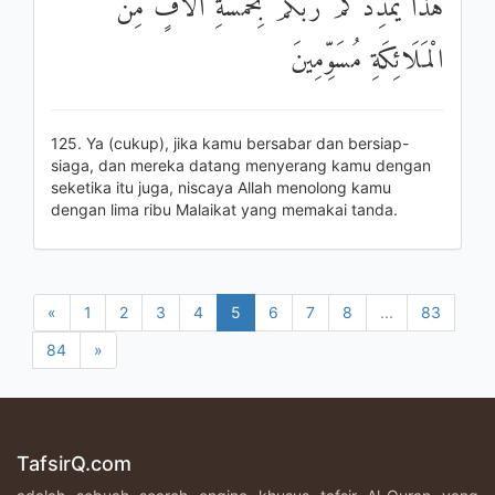
هَٰذَا يُمْدِدْكُمْ رَبُّكُمْ بِخَمْسَةِ آلَافٍ مِنَ
الْمَلَائِكَةِ مُسَوِّمِينَ
125. Ya (cukup), jika kamu bersabar dan bersiap-
siaga, dan mereka datang menyerang kamu dengan
seketika itu juga, niscaya Allah menolong kamu
dengan lima ribu Malaikat yang memakai tanda.
«
1
2
3
4
5
6
7
8
...
83
84
»
TafsirQ.com