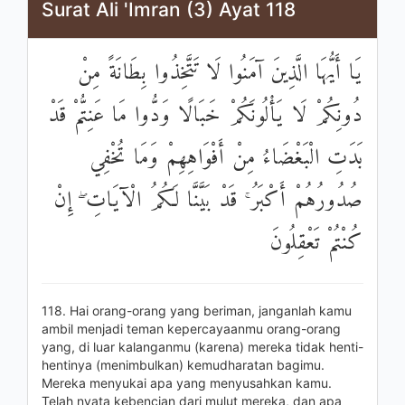
Surat Ali 'Imran (3) Ayat 118
يَا أَيُّهَا الَّذِينَ آمَنُوا لَا تَتَّخِذُوا بِطَانَةً مِنْ
دُونِكُمْ لَا يَأْلُونَكُمْ خَبَالًا وَدُّوا مَا عَنِتُّمْ قَدْ
بَدَتِ الْبَغْضَاءُ مِنْ أَفْوَاهِهِمْ وَمَا تُخْفِي
صُدُورُهُمْ أَكْبَرُ ۚ قَدْ بَيَّنَّا لَكُمُ الْآيَاتِ ۖ إِنْ
كُنْتُمْ تَعْقِلُونَ
118. Hai orang-orang yang beriman, janganlah kamu
ambil menjadi teman kepercayaanmu orang-orang
yang, di luar kalanganmu (karena) mereka tidak henti-
hentinya (menimbulkan) kemudharatan bagimu.
Mereka menyukai apa yang menyusahkan kamu.
Telah nyata kebencian dari mulut mereka, dan apa