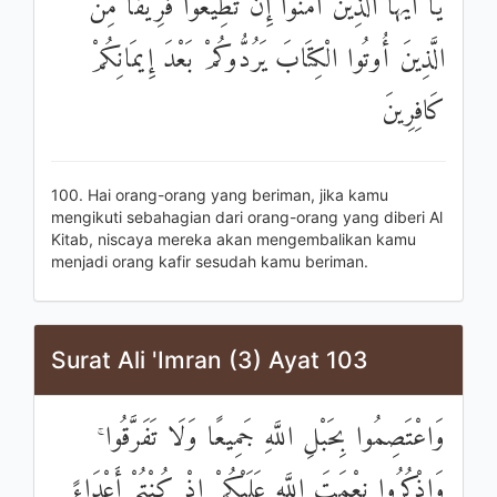
يَا أَيُّهَا الَّذِينَ آمَنُوا إِنْ تُطِيعُوا فَرِيقًا مِنَ
الَّذِينَ أُوتُوا الْكِتَابَ يَرُدُّوكُمْ بَعْدَ إِيمَانِكُمْ
كَافِرِينَ
100. Hai orang-orang yang beriman, jika kamu
mengikuti sebahagian dari orang-orang yang diberi Al
Kitab, niscaya mereka akan mengembalikan kamu
menjadi orang kafir sesudah kamu beriman.
Surat Ali 'Imran (3) Ayat 103
وَاعْتَصِمُوا بِحَبْلِ اللَّهِ جَمِيعًا وَلَا تَفَرَّقُوا ۚ
وَاذْكُرُوا نِعْمَتَ اللَّهِ عَلَيْكُمْ إِذْ كُنْتُمْ أَعْدَاءً