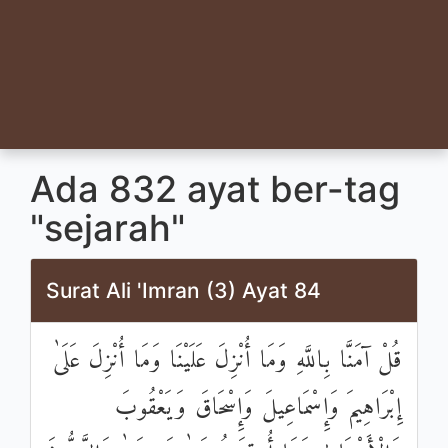
Ada 832 ayat ber-tag
"sejarah"
Surat Ali 'Imran (3) Ayat 84
قُلْ آمَنَّا بِاللَّهِ وَمَا أُنْزِلَ عَلَيْنَا وَمَا أُنْزِلَ عَلَىٰ
إِبْرَاهِيمَ وَإِسْمَاعِيلَ وَإِسْحَاقَ وَيَعْقُوبَ