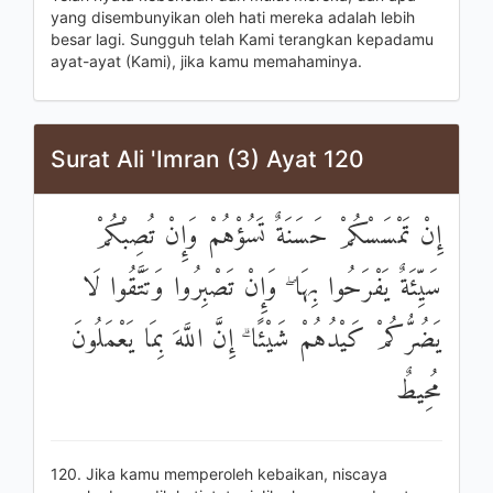
yang disembunyikan oleh hati mereka adalah lebih
besar lagi. Sungguh telah Kami terangkan kepadamu
ayat-ayat (Kami), jika kamu memahaminya.
Surat Ali 'Imran (3) Ayat 120
إِنْ تَمْسَسْكُمْ حَسَنَةٌ تَسُؤْهُمْ وَإِنْ تُصِبْكُمْ
سَيِّئَةٌ يَفْرَحُوا بِهَا ۖ وَإِنْ تَصْبِرُوا وَتَتَّقُوا لَا
يَضُرُّكُمْ كَيْدُهُمْ شَيْئًا ۗ إِنَّ اللَّهَ بِمَا يَعْمَلُونَ
مُحِيطٌ
120. Jika kamu memperoleh kebaikan, niscaya