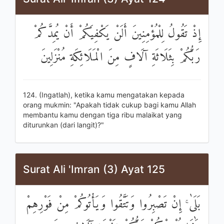
إِذْ تَقُولُ لِلْمُؤْمِنِينَ أَلَنْ يَكْفِيَكُمْ أَنْ يُمِدَّكُمْ
رَبُّكُمْ بِثَلَاثَةِ آلَافٍ مِنَ الْمَلَائِكَةِ مُنْزَلِينَ
124. (Ingatlah), ketika kamu mengatakan kepada
orang mukmin: "Apakah tidak cukup bagi kamu Allah
membantu kamu dengan tiga ribu malaikat yang
diturunkan (dari langit)?"
Surat Ali 'Imran (3) Ayat 125
بَلَىٰ ۚ إِنْ تَصْبِرُوا وَتَتَّقُوا وَيَأْتُوكُمْ مِنْ فَوْرِهِمْ