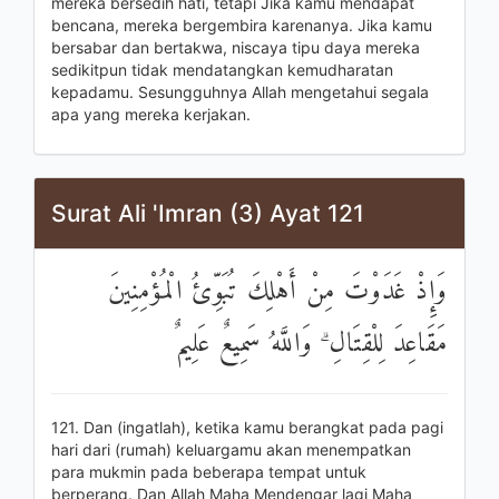
mereka bersedih hati, tetapi Jika kamu mendapat
bencana, mereka bergembira karenanya. Jika kamu
bersabar dan bertakwa, niscaya tipu daya mereka
sedikitpun tidak mendatangkan kemudharatan
kepadamu. Sesungguhnya Allah mengetahui segala
apa yang mereka kerjakan.
Surat Ali 'Imran (3) Ayat 121
وَإِذْ غَدَوْتَ مِنْ أَهْلِكَ تُبَوِّئُ الْمُؤْمِنِينَ
مَقَاعِدَ لِلْقِتَالِ ۗ وَاللَّهُ سَمِيعٌ عَلِيمٌ
121. Dan (ingatlah), ketika kamu berangkat pada pagi
hari dari (rumah) keluargamu akan menempatkan
para mukmin pada beberapa tempat untuk
berperang. Dan Allah Maha Mendengar lagi Maha