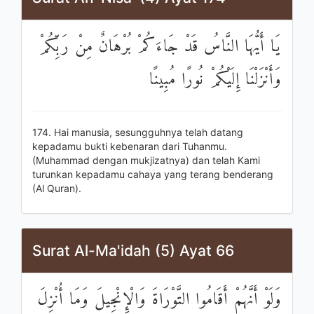
يَا أَيُّهَا النَّاسُ قَدْ جَاءَكُمْ بُرْهَانٌ مِنْ رَبِّكُمْ
وَأَنْزَلْنَا إِلَيْكُمْ نُورًا مُبِينًا
174. Hai manusia, sesungguhnya telah datang
kepadamu bukti kebenaran dari Tuhanmu.
(Muhammad dengan mukjizatnya) dan telah Kami
turunkan kepadamu cahaya yang terang benderang
(Al Quran).
Surat Al-Ma'idah (5) Ayat 66
وَلَوْ أَنَّهُمْ أَقَامُوا التَّوْرَاةَ وَالْإِنْجِيلَ وَمَا أُنْزِلَ