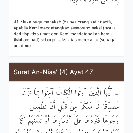
41. Maka bagaimanakah (halnya orang kafir nanti),
apabila Kami mendatangkan seseorang saksi (rasul)
dari tiap-tiap umat dan Kami mendatangkan kamu
(Muhammad) sebagai saksi atas mereka itu (sebagai
umatmu).
Surat An-Nisa' (4) Ayat 47
يَا أَيُّهَا الَّذِينَ أُوتُوا الْكِتَابَ آمِنُوا بِمَا نَزَّلْنَا
مُصَدِّقًا لِمَا مَعَكُمْ مِنْ قَبْلِ أَنْ نَطْمِسَ
وُجُوهًا فَنَرُدَّهَا عَلَىٰ أَدْبَارِهَا أَوْ نَلْعَنَهُمْ كَمَا