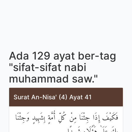
Ada 129 ayat ber-tag
"sifat-sifat nabi
muhammad saw."
Surat An-Nisa' (4) Ayat 41
فَكَيْفَ إِذَا جِئْنَا مِنْ كُلِّ أُمَّةٍ بِشَهِيدٍ وَجِئْنَا
بِكَ عَلَىٰ هَٰؤُلَاءِ شَهِيدًا