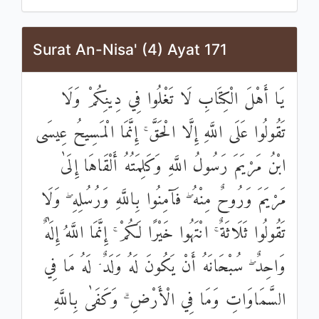
Surat An-Nisa' (4) Ayat 171
يَا أَهْلَ الْكِتَابِ لَا تَغْلُوا فِي دِينِكُمْ وَلَا
تَقُولُوا عَلَى اللَّهِ إِلَّا الْحَقَّ ۚ إِنَّمَا الْمَسِيحُ عِيسَى
ابْنُ مَرْيَمَ رَسُولُ اللَّهِ وَكَلِمَتُهُ أَلْقَاهَا إِلَىٰ
مَرْيَمَ وَرُوحٌ مِنْهُ ۖ فَآمِنُوا بِاللَّهِ وَرُسُلِهِ ۖ وَلَا
تَقُولُوا ثَلَاثَةٌ ۚ انْتَهُوا خَيْرًا لَكُمْ ۚ إِنَّمَا اللَّهُ إِلَٰهٌ
وَاحِدٌ ۖ سُبْحَانَهُ أَنْ يَكُونَ لَهُ وَلَدٌ ۘ لَهُ مَا فِي
السَّمَاوَاتِ وَمَا فِي الْأَرْضِ ۗ وَكَفَىٰ بِاللَّهِ