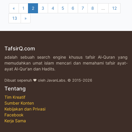
«
1
2
3
4
5
6
7
8
...
12
13
»
TafsirQ.com
adalah sebuah search engine khusus tafsir Al-Quran yang
memudahkan umat islam mencari dan memahami tafsir ayat-
ayat Al-Qur'an dan Hadits.
Dibuat sepenuh ♥ oleh JavanLabs. © 2015-2026
Tentang
Tim Kreatif
Sumber Konten
Kebijakan dan Privasi
Facebook
Kerja Sama