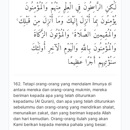
لَٰكِنِ الرَّاسِخُونَ فِي الْعِلْمِ مِنْهُمْ وَالْمُؤْمِنُونَ
يُؤْمِنُونَ بِمَا أُنْزِلَ إِلَيْكَ وَمَا أُنْزِلَ مِنْ قَبْلِكَ ۚ
وَالْمُقِيمِينَ الصَّلَاةَ ۚ وَالْمُؤْتُونَ الزَّكَاةَ
وَالْمُؤْمِنُونَ بِاللَّهِ وَالْيَوْمِ الْآخِرِ أُولَٰئِكَ
سَنُؤْتِيهِمْ أَجْرًا عَظِيمًا
162. Tetapi orang-orang yang mendalam ilmunya di
antara mereka dan orang-orang mukmin, mereka
beriman kepada apa yang telah diturunkan
kepadamu (Al Quran), dan apa yang telah diturunkan
sebelummu dan orang-orang yang mendirikan shalat,
menunaikan zakat, dan yang beriman kepada Allah
dan hari kemudian. Orang-orang itulah yang akan
Kami berikan kepada mereka pahala yang besar.