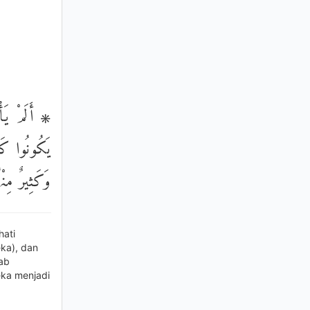
أَلَمْ يَأْنِ 
يَكُونُوا كَ ۖ
وَكَثِيرٌ مِنْ
hati
ka), dan
ab
eka menjadi