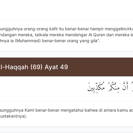
sungguhnya orang-orang kafir itu benar-benar hampir menggelincir
dangan mereka, tatkala mereka mendengar Al Quran dan mereka b
nya ia (Muhammad) benar-benar orang yang gila".
Al-Haqqah (69) Ayat 49
َمُ أَنَّ مِنْكُمْ مُكَذِّبِينَ
sungguhnya Kami benar-benar mengetahui bahwa di antara kamu a
ustakan(nya).