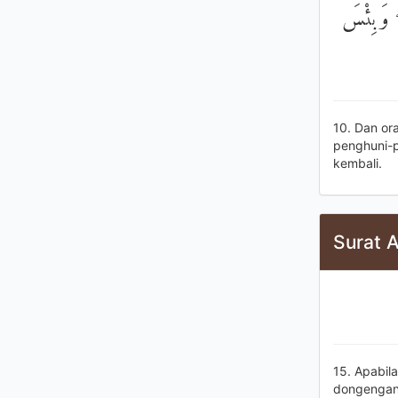
 ۖ وَبِئْسَ
10. Dan or
penghuni-p
kembali.
Surat A
15. Apabil
dongengan 