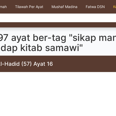
kmah
Tilawah Per Ayat
Mushaf Madina
Fatwa DSN
K
97 ayat ber-tag "sikap ma
adap kitab samawi"
l-Hadid (57) Ayat 16