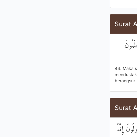
Surat 
َمُونَ
44. Maka s
mendustaka
berangsur-
Surat A
ُونَ إِنَّهُ