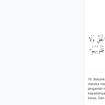
۞ حَقِّ وَلَا
قُلُوبُهُمْ
16. Belumk
mereka men
janganlah 
kepadanya,
keras. Dan