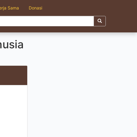
erja Sama
Donasi
nusia