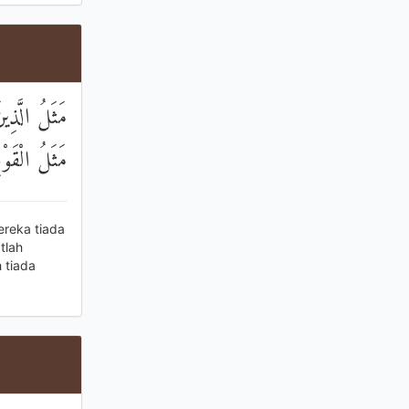
مَثَلُ الَّذِين
مَثَلُ الْقَوْ
reka tiada
tlah
 tiada