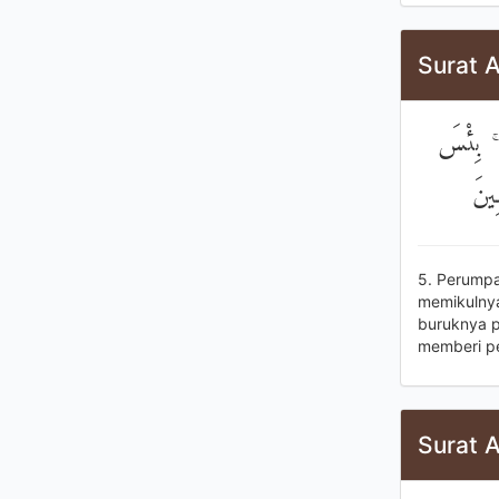
Surat A
ا ۚ بِئْسَ
ِينَ
5. Perumpa
memikulnya
buruknya p
memberi pe
Surat 