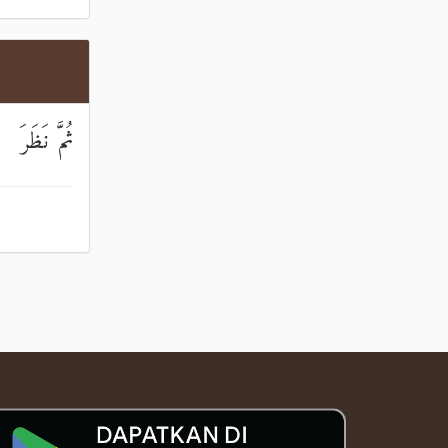
ثُمَّ نَظَرَ