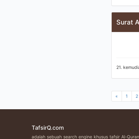
Surat A
21. kemudi
«
1
2
TafsirQ.com
adalah sebuah search engine khusus tafsir Al-Qur