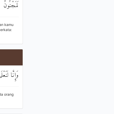
لَمَجْنُونٌ
kan kamu
erkata:
وَإِنَّا لَنَعْل
da orang