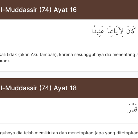
l-Muddassir (74) Ayat 16
هُ كَانَ لِآيَاتِنَا عَنِيدًا
-kali tidak (akan Aku tambah), karena sesungguhnya dia menentang 
ran).
l-Muddassir (74) Ayat 18
قَدَّرَ
guhnya dia telah memikirkan dan menetapkan (apa yang ditetapkan