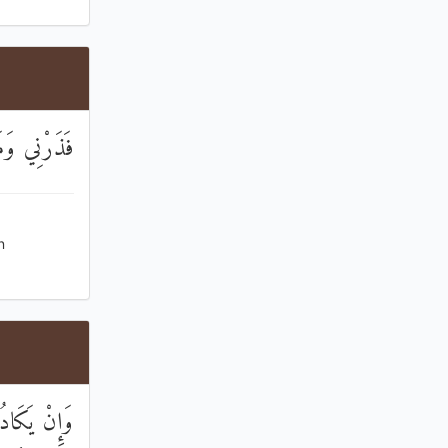
فَذَرْنِي وَم
n
وَإِنْ يَكَادُ