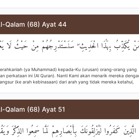
Al-Qalam (68) Ayat 44
َنْ يُكَذِّبُ بِهَٰذَا الْحَدِيثِ ۖ سَنَسْتَدْرِجُهُمْ مِنْ حَيْثُ لَا يَعْل
erahkanlah (ya Muhammad) kepada-Ku (urusan) orang-orang yang
n perkataan ini (Al Quran). Nanti Kami akan menarik mereka denga
angsur (ke arah kebinasaan) dari arah yang tidak mereka ketahui,
l-Qalam (68) Ayat 51
 الَّذِينَ كَفَرُوا لَيُزْلِقُونَكَ بِأَبْصَارِهِمْ لَمَّا سَمِعُوا الذِّكْرَ وَيَقُول