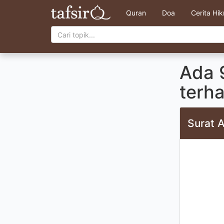
Quran
Doa
Cerita Hi
Ada 
terh
Surat A