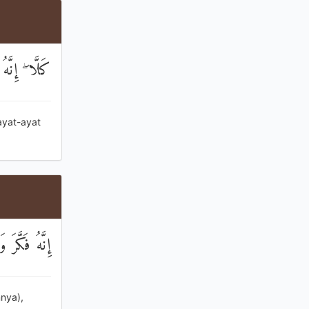
كَلَّا ۖ إِنَّ
ayat-ayat
إِنَّهُ فَكَّرَ وَ
nya),