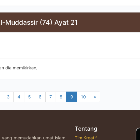
l-Muddassir (74) Ayat 21
an dia memikirkan,
3
4
5
6
7
8
9
10
»
Tentang
an yang memudahkan umat islam
Tim Kreatif