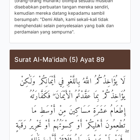
(orang-orang munafik) ditimpa sesuatu musibah
disebabkan perbuatan tangan mereka sendiri,
kemudian mereka datang kepadamu sambil
bersumpah: "Demi Allah, kami sekali-kali tidak
menghendaki selain penyelesaian yang baik dan
perdamaian yang sempurna".
Surat Al-Ma'idah (5) Ayat 89
لَا يُؤَاخِذُكُمُ اللَّهُ بِاللَّغْوِ فِي أَيْمَانِكُمْ وَلَٰكِنْ
يُؤَاخِذُكُمْ بِمَا عَقَّدْتُمُ الْأَيْمَانَ ۖ فَكَفَّارَتُهُ
إِطْعَامُ عَشَرَةِ مَسَاكِينَ مِنْ أَوْسَطِ مَا
تُطْعِمُونَ أَهْلِيكُمْ أَوْ كِسْوَتُهُمْ أَوْ تَحْرِيرُ رَقَبَةٍ