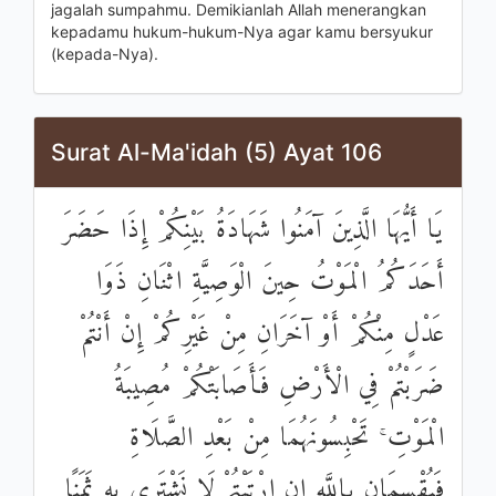
jagalah sumpahmu. Demikianlah Allah menerangkan
kepadamu hukum-hukum-Nya agar kamu bersyukur
(kepada-Nya).
Surat Al-Ma'idah (5) Ayat 106
يَا أَيُّهَا الَّذِينَ آمَنُوا شَهَادَةُ بَيْنِكُمْ إِذَا حَضَرَ
أَحَدَكُمُ الْمَوْتُ حِينَ الْوَصِيَّةِ اثْنَانِ ذَوَا
عَدْلٍ مِنْكُمْ أَوْ آخَرَانِ مِنْ غَيْرِكُمْ إِنْ أَنْتُمْ
ضَرَبْتُمْ فِي الْأَرْضِ فَأَصَابَتْكُمْ مُصِيبَةُ
الْمَوْتِ ۚ تَحْبِسُونَهُمَا مِنْ بَعْدِ الصَّلَاةِ
فَيُقْسِمَانِ بِاللَّهِ إِنِ ارْتَبْتُمْ لَا نَشْتَرِي بِهِ ثَمَنًا