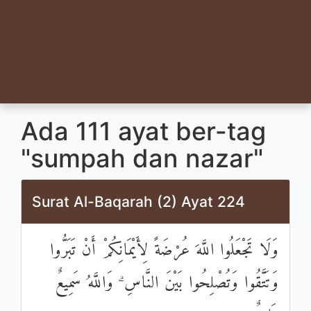
Ada 111 ayat ber-tag
"sumpah dan nazar"
Surat Al-Baqarah (2) Ayat 224
وَلَا تَجْعَلُوا اللَّهَ عُرْضَةً لِأَيْمَانِكُمْ أَنْ تَبَرُّوا
وَتَتَّقُوا وَتُصْلِحُوا بَيْنَ النَّاسِ ۗ وَاللَّهُ سَمِيعٌ