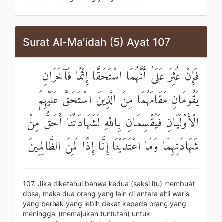
Surat Al-Ma'idah (5) Ayat 107
فَإِنْ عُثِرَ عَلَىٰ أَنَّهُمَا اسْتَحَقَّا إِثْمًا فَآخَرَانِ
يَقُومَانِ مَقَامَهُمَا مِنَ الَّذِينَ اسْتَحَقَّ عَلَيْهِمُ
الْأَوْلَيَانِ فَيُقْسِمَانِ بِاللَّهِ لَشَهَادَتُنَا أَحَقُّ مِنْ
شَهَادَتِهِمَا وَمَا اعْتَدَيْنَا إِنَّا إِذًا لَمِنَ الظَّالِمِينَ
107. Jika diketahui bahwa kedua (saksi itu) membuat
dosa, maka dua orang yang lain di antara ahli waris
yang berhak yang lebih dekat kepada orang yang
meninggal (memajukan tuntutan) untuk