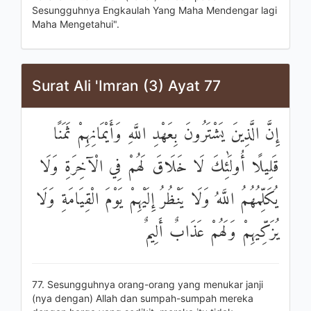
Sesungguhnya Engkaulah Yang Maha Mendengar lagi
Maha Mengetahui".
Surat Ali 'Imran (3) Ayat 77
إِنَّ الَّذِينَ يَشْتَرُونَ بِعَهْدِ اللَّهِ وَأَيْمَانِهِمْ ثَمَنًا
قَلِيلًا أُولَٰئِكَ لَا خَلَاقَ لَهُمْ فِي الْآخِرَةِ وَلَا
يُكَلِّمُهُمُ اللَّهُ وَلَا يَنْظُرُ إِلَيْهِمْ يَوْمَ الْقِيَامَةِ وَلَا
يُزَكِّيهِمْ وَلَهُمْ عَذَابٌ أَلِيمٌ
77. Sesungguhnya orang-orang yang menukar janji
(nya dengan) Allah dan sumpah-sumpah mereka