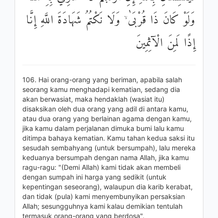
وَلَوْ كَانَ ذَا قُرْبَىٰ ۙ وَلَا نَكْتُمُ شَهَادَةَ اللَّهِ إِنَّا
إِذًا لَمِنَ الْآثِمِينَ
106. Hai orang-orang yang beriman, apabila salah
seorang kamu menghadapi kematian, sedang dia
akan berwasiat, maka hendaklah (wasiat itu)
disaksikan oleh dua orang yang adil di antara kamu,
atau dua orang yang berlainan agama dengan kamu,
jika kamu dalam perjalanan dimuka bumi lalu kamu
ditimpa bahaya kematian. Kamu tahan kedua saksi itu
sesudah sembahyang (untuk bersumpah), lalu mereka
keduanya bersumpah dengan nama Allah, jika kamu
ragu-ragu: "(Demi Allah) kami tidak akan membeli
dengan sumpah ini harga yang sedikit (untuk
kepentingan seseorang), walaupun dia karib kerabat,
dan tidak (pula) kami menyembunyikan persaksian
Allah; sesungguhnya kami kalau demikian tentulah
termasuk orang-orang yang berdosa".