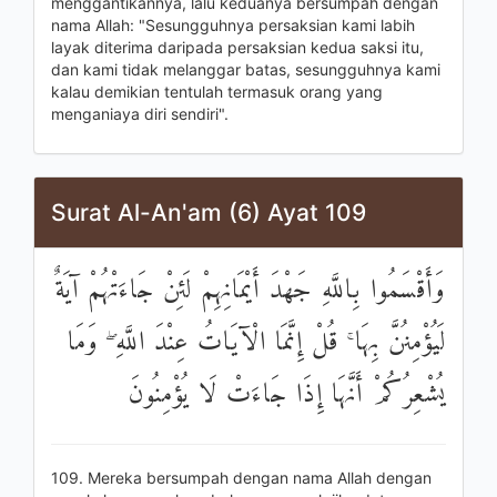
menggantikannya, lalu keduanya bersumpah dengan
nama Allah: "Sesungguhnya persaksian kami labih
layak diterima daripada persaksian kedua saksi itu,
dan kami tidak melanggar batas, sesungguhnya kami
kalau demikian tentulah termasuk orang yang
menganiaya diri sendiri".
Surat Al-An'am (6) Ayat 109
وَأَقْسَمُوا بِاللَّهِ جَهْدَ أَيْمَانِهِمْ لَئِنْ جَاءَتْهُمْ آيَةٌ
لَيُؤْمِنُنَّ بِهَا ۚ قُلْ إِنَّمَا الْآيَاتُ عِنْدَ اللَّهِ ۖ وَمَا
يُشْعِرُكُمْ أَنَّهَا إِذَا جَاءَتْ لَا يُؤْمِنُونَ
109. Mereka bersumpah dengan nama Allah dengan