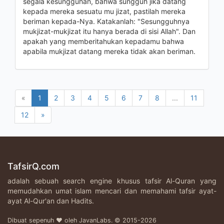
segala kesungguhan, bahwa sungguh jika datang
kepada mereka sesuatu mu jizat, pastilah mereka
beriman kepada-Nya. Katakanlah: "Sesungguhnya
mukjizat-mukjizat itu hanya berada di sisi Allah". Dan
apakah yang memberitahukan kepadamu bahwa
apabila mukjizat datang mereka tidak akan beriman.
«
1
2
3
4
5
6
7
8
...
11
12
»
TafsirQ.com
adalah sebuah search engine khusus tafsir Al-Quran yang
memudahkan umat islam mencari dan memahami tafsir ayat-
ayat Al-Qur'an dan Hadits.
Dibuat sepenuh ♥ oleh JavanLabs. © 2015-2026