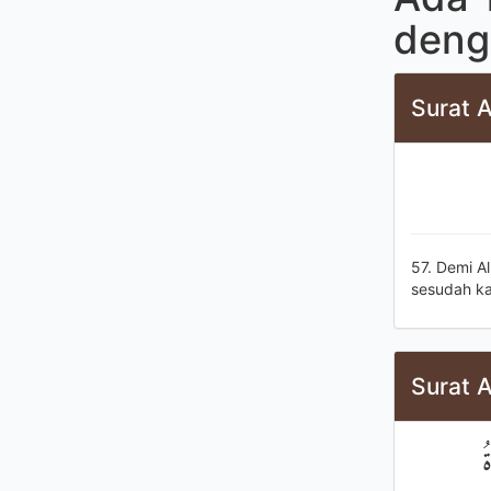
deng
Surat A
57. Demi A
sesudah ka
Surat 
ُ