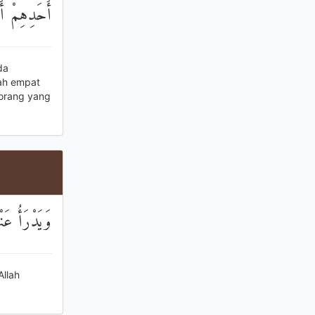
أَحَدِهِمْ أَر
da
lah empat
-orang yang
وَيَدْرَأُ عَن
Allah