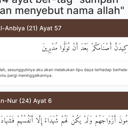
an menyebut nama allah"
l-Anbiya (21) Ayat 57
َكِيدَنَّ أَصْنَامَكُمْ بَعْدَ أَنْ تُوَلُّوا مُدْبِرِينَ
llah, sesungguhnya aku akan melakukan tipu daya terhadap berhal
mu pergi meninggalkannya.
An-Nur (24) Ayat 6
رْمُونَ أَزْوَاجَهُمْ وَلَمْ يَكُنْ لَهُمْ شُهَدَاءُ إِلَّا أَنْفُسُهُمْ فَشَهَادَة