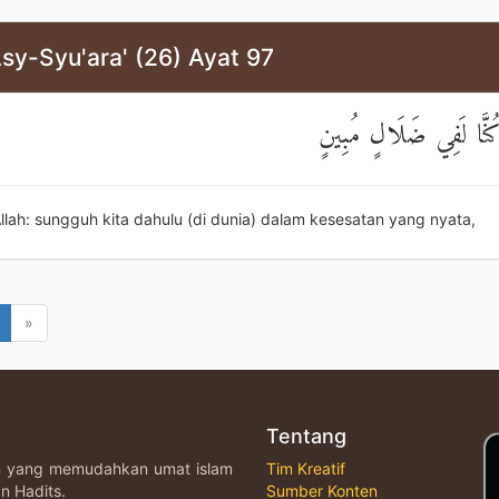
sy-Syu'ara' (26) Ayat 97
 كُنَّا لَفِي ضَلَالٍ مُبِينٍ
llah: sungguh kita dahulu (di dunia) dalam kesesatan yang nyata,
»
Tentang
an yang memudahkan umat islam
Tim Kreatif
n Hadits.
Sumber Konten