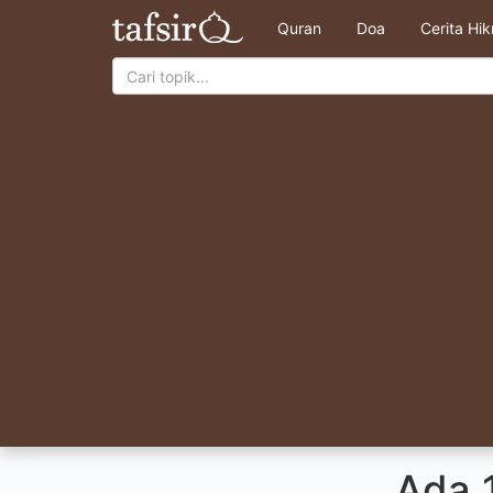
Quran
Doa
Cerita Hi
Ada 