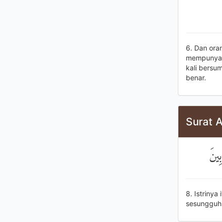
6. Dan ora
mempunyai s
kali bersu
benar.
Surat 
بِينَ
8. Istriny
sesungguhn