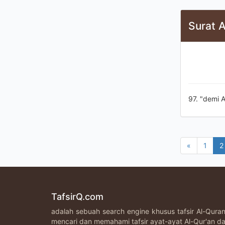
Surat A
97. "demi A
«
1
2
TafsirQ.com
adalah sebuah search engine khusus tafsir Al-Qur
mencari dan memahami tafsir ayat-ayat Al-Qur'an da