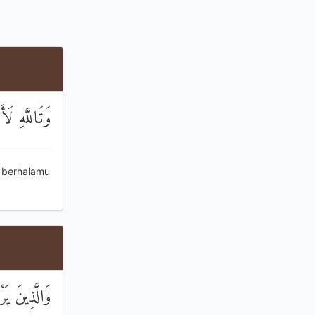
وَتَاللَّهِ لَأ
a-berhalamu
وَالَّذِينَ يَ