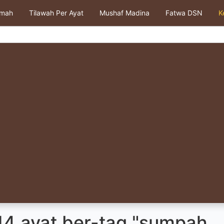
kmah
Tilawah Per Ayat
Mushaf Madina
Fatwa DSN
K
14 ayat ber-tag "sumpah