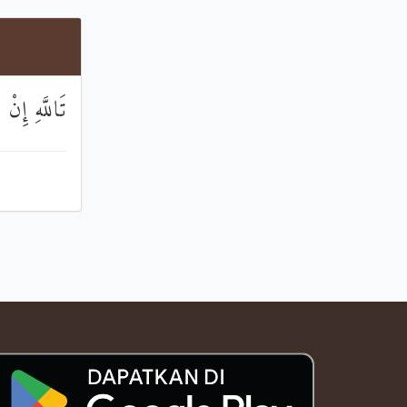
تَاللَّهِ إِنْ