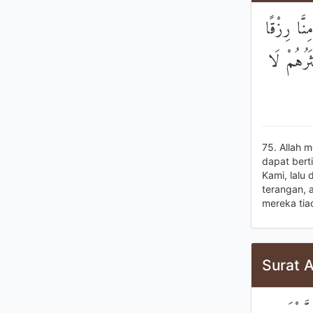
۞ َا رِزْقًا
ثَرُهُمْ لَا
75. Allah 
dapat bert
Kami, lalu
terangan, 
mereka tia
Surat A