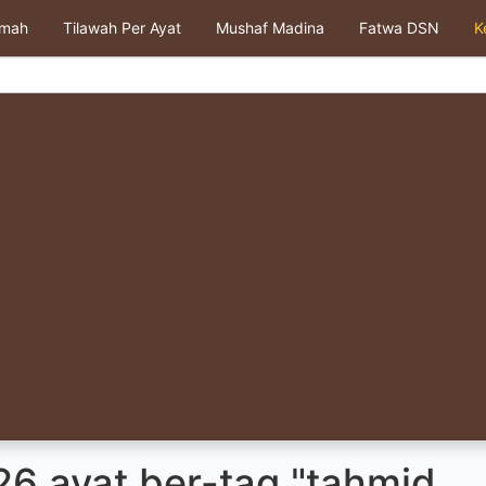
kmah
Tilawah Per Ayat
Mushaf Madina
Fatwa DSN
K
26 ayat ber-tag "tahmid