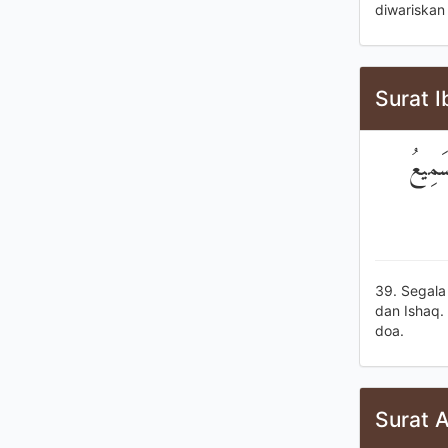
diwariskan
Surat I
سَمِيعُ
39. Segala
dan Ishaq
doa.
Surat A