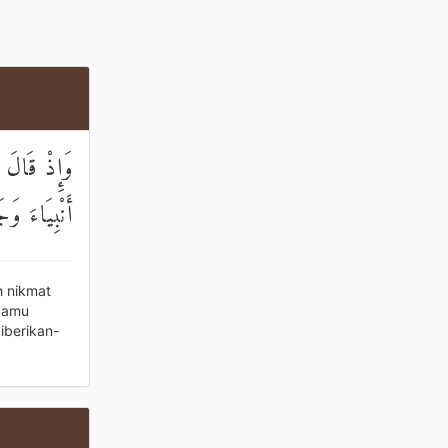
وَإِذْ قَالَ م
أَنْبِيَاءَ و
h nikmat
 kamu
iberikan-