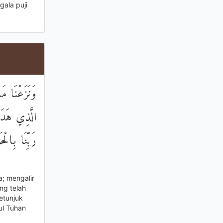
ala puji
وَنَزَعْنَا مَ
الَّذِي هَدَان
رَبِّنَا بِالْح
; mengalir
ng telah
etunjuk
ul Tuhan
g