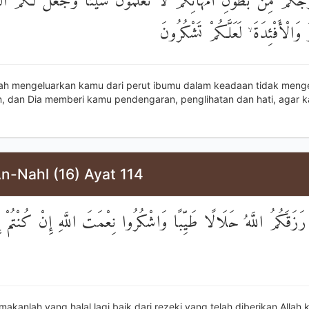
رَجَكُمْ مِنْ بُطُونِ أُمَّهَاتِكُمْ لَا تَعْلَمُونَ شَيْئًا وَجَعَلَ لَكُمُ ال
وَالْأَفْئِدَةَ ۙ لَعَلَّكُمْ تَشْكُرُونَ
lah mengeluarkan kamu dari perut ibumu dalam keadaan tidak meng
, dan Dia memberi kamu pendengaran, penglihatan dan hati, agar 
n-Nahl (16) Ayat 114
ا رَزَقَكُمُ اللَّهُ حَلَالًا طَيِّبًا وَاشْكُرُوا نِعْمَتَ اللَّهِ إِنْ كُنْتُمْ إِ
akanlah yang halal lagi baik dari rezeki yang telah diberikan Allah