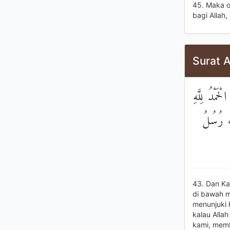
45. Maka o
bagi Allah
Surat A
َمْدُ لِلَّهِ
تْ رُسُلُ
43. Dan Ka
di bawah m
menunjuki 
kalau Alla
kami, memb