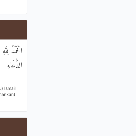
الْحَمْدُ لِلّ
الدُّعَاءِ
) Ismail
nankan)