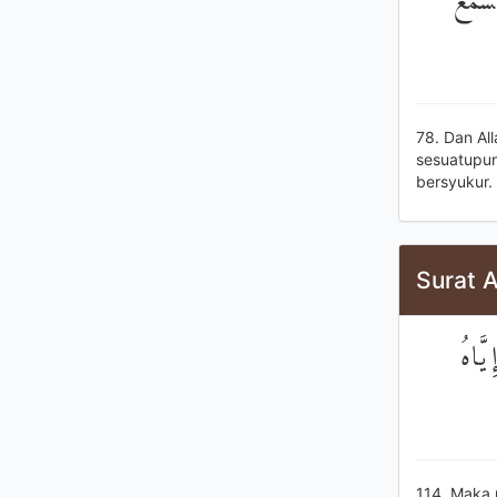
سَّمْعَ
78. Dan Al
sesuatupun
bersyukur.
Surat A
يَّاهُ
114. Maka m