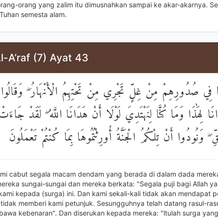
rang-orang yang zalim itu dimusnahkan sampai ke akar-akarnya. Seg
, Tuhan semesta alam.
l-A’raf (7) Ayat 43
ا فِي صُدُورِهِمْ مِنْ غِلٍّ تَجْرِي مِنْ تَحْتِهِمُ الْأَنْهَارُ ۖ وَقَالُوا الْح
َا لِهَٰذَا وَمَا كُنَّا لِنَهْتَدِيَ لَوْلَا أَنْ هَدَانَا اللَّهُ ۖ لَقَدْ جَاءَ
َقِّ ۖ وَنُودُوا أَنْ تِلْكُمُ الْجَنَّةُ أُورِثْتُمُوهَا بِمَا كُنْتُمْ تَعْمَلُونَ
mi cabut segala macam dendam yang berada di dalam dada mereka
ereka sungai-sungai dan mereka berkata: "Segala puji bagi Allah ya
kami kepada (surga) ini. Dan kami sekali-kali tidak akan mendapat p
h tidak memberi kami petunjuk. Sesungguhnya telah datang rasul-ras
awa kebenaran". Dan diserukan kepada mereka: "ltulah surga yan