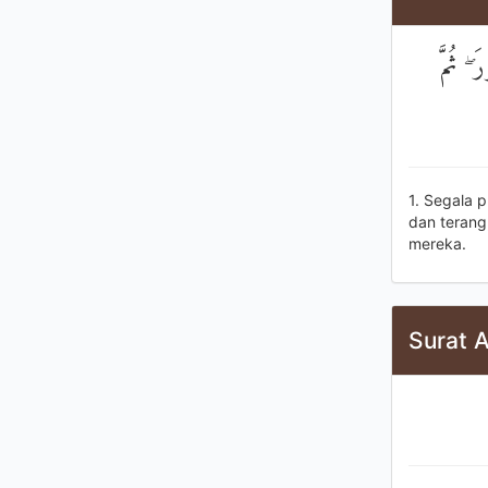
ۖ ثُمَّ
1. Segala 
dan terang
mereka.
Surat 