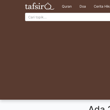
Quran
Doa
Cerita Hi
Ada 