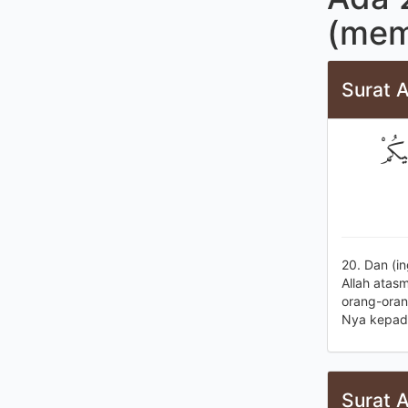
(memu
Surat A
يكُمْ
20. Dan (i
Allah atas
orang-oran
Nya kepada
Surat A