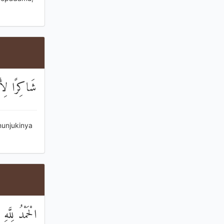
شَاكِرًا لِأَن
nunjukinya
الْحَمْدُ لِل ۜ