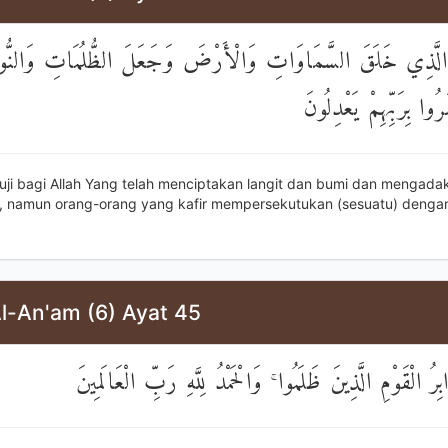
َّهِ الَّذِي خَلَقَ السَّمَاوَاتِ وَالْأَرْضَ وَجَعَلَ الظُّلُمَاتِ وَالنُّورَ 
ُوا بِرَبِّهِمْ يَعْدِلُونَ
puji bagi Allah Yang telah menciptakan langit dan bumi dan mengada
, namun orang-orang yang kafir mempersekutukan (sesuatu) denga
Al-An'am (6) Ayat 45
ُ الْقَوْمِ الَّذِينَ ظَلَمُوا ۚ وَالْحَمْدُ لِلَّهِ رَبِّ الْعَالَمِينَ