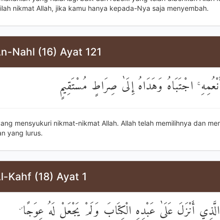
ilah nikmat Allah, jika kamu hanya kepada-Nya saja menyembah.
n-Nahl (16) Ayat 121
ْعُمِهِ ۚ اجْتَبَاهُ وَهَدَاهُ إِلَىٰ صِرَاطٍ مُسْتَقِيمٍ
 yang mensyukuri nikmat-nikmat Allah. Allah telah memilihnya dan me
n yang lurus.
l-Kahf (18) Ayat 1
َّهِ الَّذِي أَنْزَلَ عَلَىٰ عَبْدِهِ الْكِتَابَ وَلَمْ يَجْعَلْ لَهُ عِوَجًا