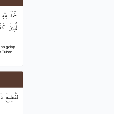
الْحَمْدُ لِل
الَّذِينَ كَفَر
kan gelap
n Tuhan
فَقُطِعَ دَابِر