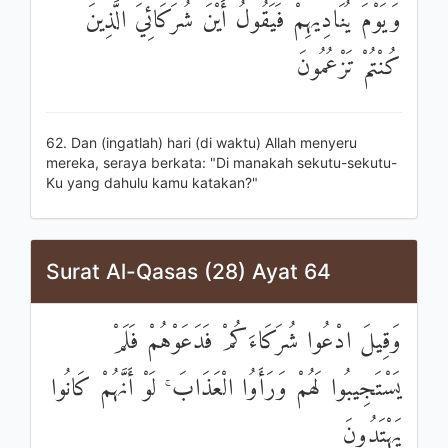
وَيَوْمَ يُنَادِيهِمْ فَيَقُولُ أَيْنَ شُرَكَائِيَ الَّذِينَ
كُنْتُمْ تَزْعُمُونَ
62. Dan (ingatlah) hari (di waktu) Allah menyeru
mereka, seraya berkata: "Di manakah sekutu-sekutu-
Ku yang dahulu kamu katakan?"
Surat Al-Qasas (28) Ayat 64
وَقِيلَ ادْعُوا شُرَكَاءَكُمْ فَدَعَوْهُمْ فَلَمْ
يَسْتَجِيبُوا لَهُمْ وَرَأَوُا الْعَذَابَ ۚ لَوْ أَنَّهُمْ كَانُوا
يَهْتَدُونَ