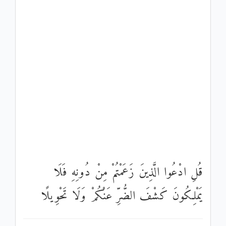
قُلِ ادْعُوا الَّذِينَ زَعَمْتُمْ مِنْ دُونِهِ فَلَا
يَمْلِكُونَ كَشْفَ الضُّرِّ عَنْكُمْ وَلَا تَحْوِيلًا